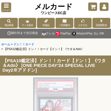
メルカード
メニュー
ワンピースEC店
商品検索
デッキ販売
特価品
ご利用案内
おすすめ
高価買取表
朝9:00まで当日発送
クレカ
PayPay
AmazonPay
払いOK
ホーム
>
ドン！！カード
>
【PSA10鑑定済】ドン！！カード【ドン！】《ウタ＆Ado》
【PSA10鑑定済】ドン！！カード【ドン！】《ウタ
＆Ado》
[
ONE PIECE DAY’24 SPECIAL LIVE
Day2※アドドン
]