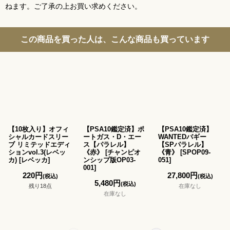
ねます。ご了承の上お買い求めください。
この商品を買った人は、こんな商品も買っています
【10枚入り】オフィ
【PSA10鑑定済】ポ
【PSA10鑑定済】
シャルカードスリー
ートガス・D・エー
WANTEDバギー
ブ リミテッドエディ
ス【パラレル】
【SPパラレル】
ションvol.3(レベッ
《赤》
[
チャンピオ
《青》
[
SPOP09-
カ)
[
レベッカ
]
ンシップ版OP03-
051
]
001
]
220
円
27,800
円
(税込)
(税込)
5,480
円
(税込)
残り18点
在庫なし
在庫なし