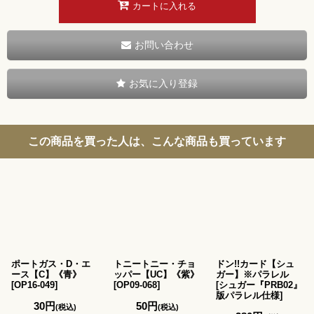
カートに入れる
お問い合わせ
お気に入り登録
この商品を買った人は、こんな商品も買っています
ポートガス・D・エ
トニートニー・チョ
ドン!!カード【シュ
ース【C】《青》
ッパー【UC】《紫》
ガー】※パラレル
[
OP16-049
]
[
OP09-068
]
[
シュガー『PRB02』
版パラレル仕様
]
30
円
50
円
(税込)
(税込)