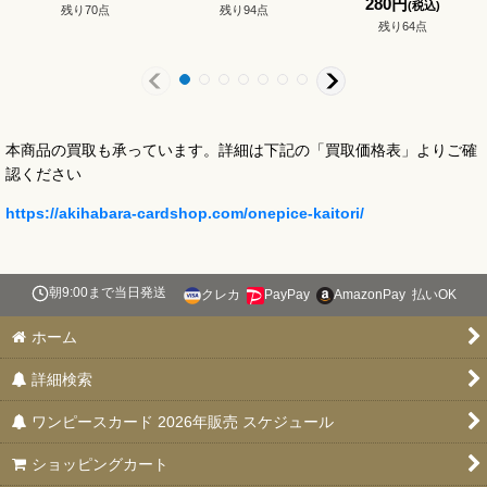
280
円
(税込)
残り70点
残り94点
残り64点
本商品の買取も承っています。詳細は下記の「買取価格表」よりご確
認ください
https://akihabara-cardshop.com/onepice-kaitori/
朝9:00まで当日発送
クレカ
PayPay
AmazonPay
払いOK
ホーム
詳細検索
ワンピースカード 2026年販売 スケジュール
ショッピングカート