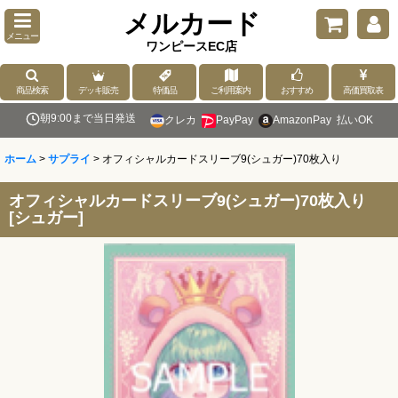
メルカード
メニュー
ワンピースEC店
商品検索
デッキ販売
特価品
ご利用案内
おすすめ
高価買取表
朝9:00まで当日発送
クレカ
PayPay
AmazonPay
払いOK
ホーム
>
サプライ
>
オフィシャルカードスリーブ9(シュガー)70枚入り
オフィシャルカードスリーブ9(シュガー)70枚入り
[
シュガー
]