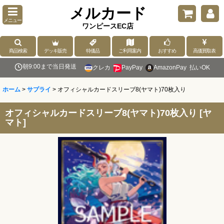
メルカード
メニュー
ワンピースEC店
商品検索
デッキ販売
特価品
ご利用案内
おすすめ
高価買取表
朝9:00まで当日発送
クレカ
PayPay
AmazonPay
払いOK
ホーム
>
サプライ
>
オフィシャルカードスリーブ8(ヤマト)70枚入り
オフィシャルカードスリーブ8(ヤマト)70枚入り
[
ヤ
マト
]