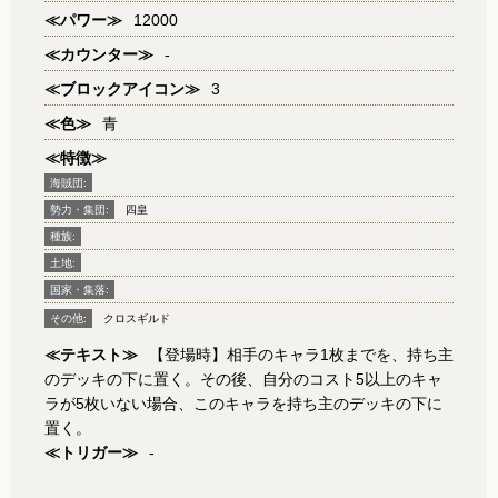
≪パワー≫
12000
≪カウンター≫
-
≪ブロックアイコン≫
3
≪色≫
青
≪特徴≫
海賊団:
勢力・集団:
四皇
種族:
土地:
国家・集落:
その他:
クロスギルド
≪テキスト≫
【登場時】相手のキャラ1枚までを、持ち主
のデッキの下に置く。その後、自分のコスト5以上のキャ
ラが5枚いない場合、このキャラを持ち主のデッキの下に
置く。
≪トリガー≫
-