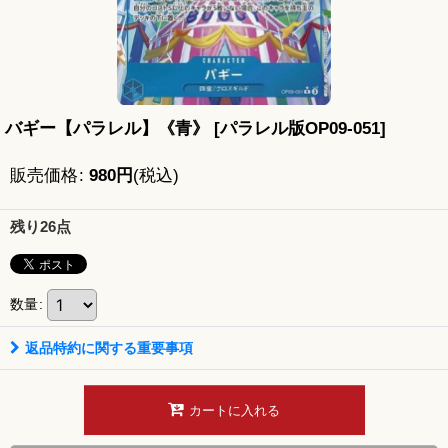
バギー【パラレル】《青》
[
パラレル版OP09-051
]
販売価格
:
980
円
(税込)
残り26点
数量
:
返品特約に関する重要事項
カートに入れる