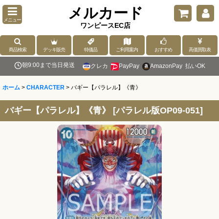
メルカード
メニュー
ワンピースEC店
商品検索
デッキ販売
特価品
ご利用案内
おすすめ
高価買取表
朝9:00まで当日発送
クレカ
PayPay
AmazonPay
払いOK
ホーム
>
CHARACTER
>
バギー【パラレル】《青》
バギー【パラレル】《青》
[
パラレル版OP09-051
]