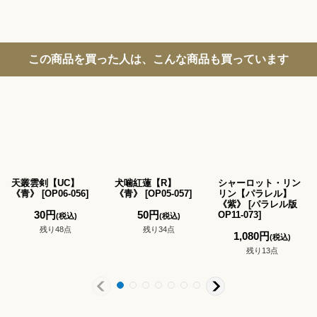
この商品を買った人は、こんな商品も買っています
天叢雲剣【UC】
犬噛紅蓮【R】
シャーロット・リン
《青》
[
OP06-056
]
《青》
[
OP05-057
]
リン【パラレル】
《紫》
[
パラレル版
30
円
50
円
OP11-073
]
(税込)
(税込)
残り48点
残り34点
1,080
円
(税込)
残り13点