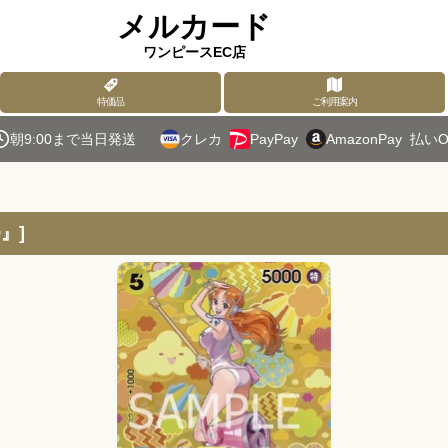
メルカード
ワンピースEC店
特価品
ご利用案内
朝9:00まで当日発送
クレカ
PayPay
AmazonPay
払いO
9』
]