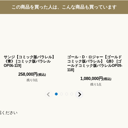
この商品を買った人は、こんな商品も買っています
サンジ【コミック版パラレル】
ゴール・D・ロジャー【ゴールド
《青》
[
コミック版パラレル
コミック版パラレル】《赤》
[
ゴ
OP06-119
]
ールドコミック版パラレルOP09-
118
]
258,000
円
(税込)
1,080,000
円
(税込)
残り3点
残り1点
認ください