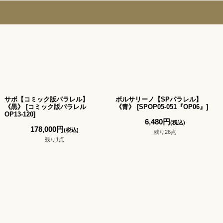
サボ【コミック版パラレル】
ボルサリーノ【SPパラレル】
《黒》
[
コミック版パラレル
《青》
[
SPOP05-051『OP06』
]
OP13-120
]
6,480
円
(税込)
178,000
円
(税込)
残り26点
残り1点