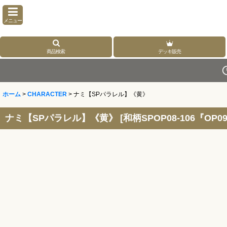
メニュー
商品検索
デッキ販売
ホーム
>
CHARACTER
>
ナミ【SPパラレル】《黄》
ナミ【SPパラレル】《黄》
[
和柄SPOP08-106『OP0