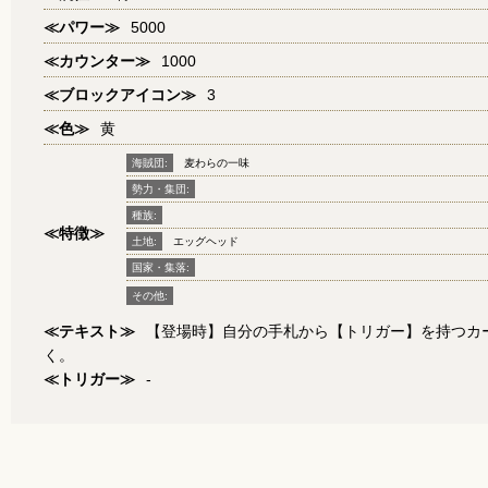
≪パワー≫
5000
≪カウンター≫
1000
≪ブロックアイコン≫
3
≪色≫
黄
海賊団:
麦わらの一味
勢力・集団:
種族:
≪特徴≫
土地:
エッグヘッド
国家・集落:
その他:
≪テキスト≫
【登場時】自分の手札から【トリガー】を持つカー
く。
≪トリガー≫
-