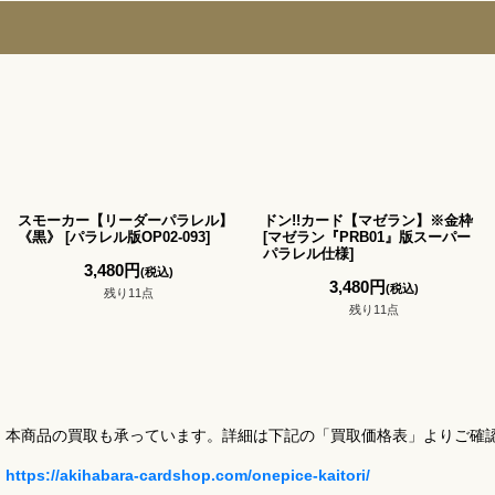
スモーカー【リーダーパラレル】
ドン!!カード【マゼラン】※金枠
《黒》
[
パラレル版OP02-093
]
[
マゼラン『PRB01』版スーパー
パラレル仕様
]
3,480
円
(税込)
3,480
円
(税込)
残り11点
残り11点
本商品の買取も承っています。詳細は下記の「買取価格表」よりご確
https://akihabara-cardshop.com/onepice-kaitori/