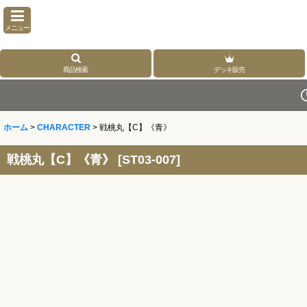
メニュー
商品検索
デッキ販売
ホーム
>
CHARACTER
>
戦桃丸【C】《青》
戦桃丸【C】《青》
[
ST03-007
]