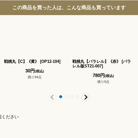
この商品を買った人は、こんな商品も買っています
戦桃丸【C】《黄》
[
OP12-104
]
戦桃丸【パラレル】《赤》
[
パラ
レル版ST21-007
]
30
円
(税込)
780
円
(税込)
残り94点
残り9点
認ください