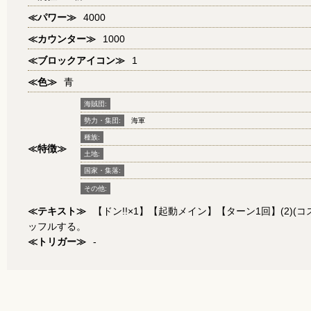
≪パワー≫
4000
≪カウンター≫
1000
≪ブロックアイコン≫
1
≪色≫
青
海賊団:
勢力・集団:
海軍
種族:
≪特徴≫
土地:
国家・集落:
その他:
≪テキスト≫
【ドン!!×1】【起動メイン】【ターン1回】(2
ッフルする。
≪トリガー≫
-