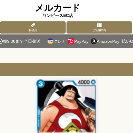
メルカード
ワンピースEC店
特価品
ご利用案内
朝9:00まで当日発送
クレカ
PayPay
AmazonPay
払いO