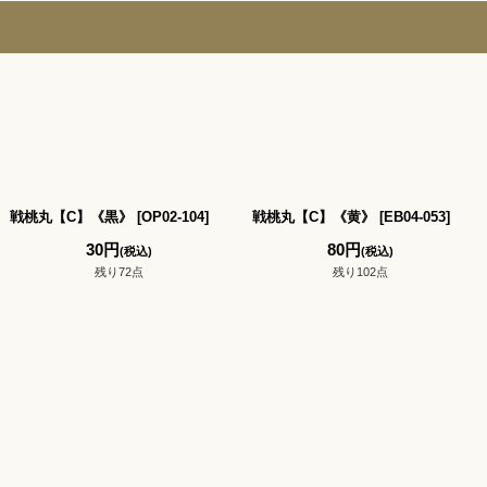
戦桃丸【C】《黒》
[
OP02-104
]
戦桃丸【C】《黄》
[
EB04-053
]
30
円
80
円
(税込)
(税込)
残り72点
残り102点