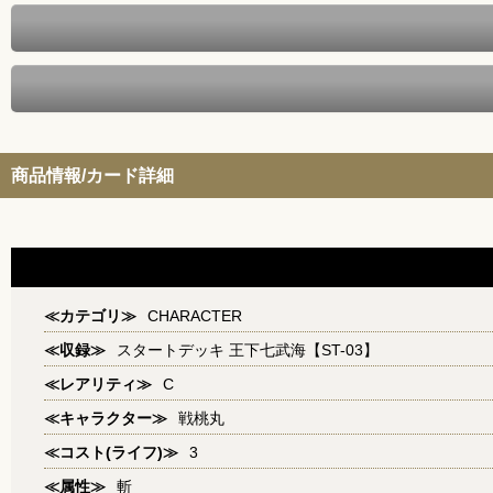
商品情報/カード詳細
≪カテゴリ≫
CHARACTER
≪収録≫
スタートデッキ 王下七武海【ST-03】
≪レアリティ≫
C
≪キャラクター≫
戦桃丸
≪コスト(ライフ)≫
3
≪属性≫
斬