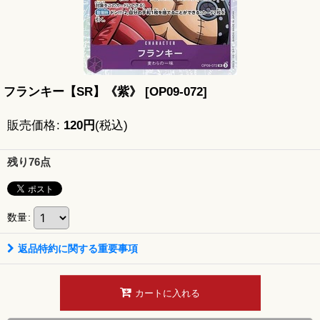
フランキー【SR】《紫》
[
OP09-072
]
販売価格
:
120
円
(税込)
残り76点
数量
:
返品特約に関する重要事項
カートに入れる