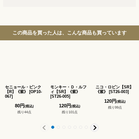
この商品を買った人は、こんな商品も買っています
セニョール・ピンク
モンキー・Ｄ・ルフ
ニコ・ロビン【SR】
【R】《紫》
[
OP10-
ィ【SR】《紫》
《紫》
[
ST26-003
]
067
]
[
ST26-005
]
120
円
(税込)
80
円
120
円
(税込)
(税込)
残り99点
残り44点
残り101点