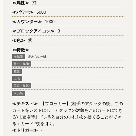
≪属性≫
打
≪パワー≫
5000
≪カウンター≫
1000
≪ブロックアイコン≫
3
≪色≫
紫
≪特徴≫
海賊団:
麦わらの一味
勢力・集団:
種族:
土地:
国家・集落:
その他:
≪テキスト≫
【ブロッカー】(相手のアタックの後、この
カードをレストにし、アタックの対象をこのカードにでき
る)【登場時】ドン!!-2,自分の手札1枚を捨てることができ
る：カード2枚を引く。
≪トリガー≫
-