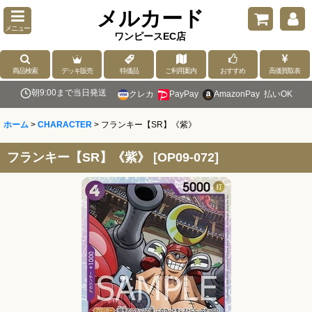
メルカード
メニュー
ワンピースEC店
商品検索
デッキ販売
特価品
ご利用案内
おすすめ
高価買取表
朝9:00まで当日発送
クレカ
PayPay
AmazonPay
払いOK
ホーム
>
CHARACTER
>
フランキー【SR】《紫》
フランキー【SR】《紫》
[
OP09-072
]