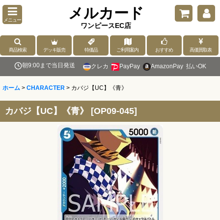
メルカード
メニュー
ワンピースEC店
商品検索
デッキ販売
特価品
ご利用案内
おすすめ
高価買取表
朝9:00まで当日発送
クレカ
PayPay
AmazonPay
払いOK
ホーム
>
CHARACTER
>
カバジ【UC】《青》
カバジ【UC】《青》
[
OP09-045
]