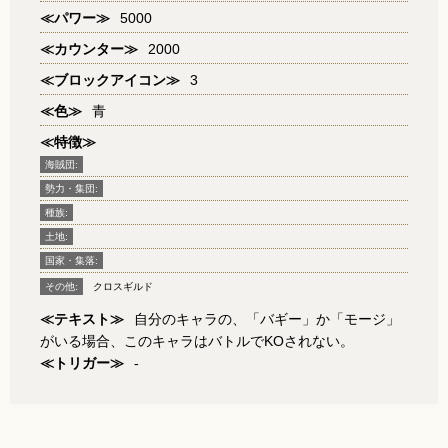
≪パワー≫
5000
≪カウンター≫
2000
≪ブロックアイコン≫
3
≪色≫
青
≪特徴≫
海賊団:
勢力・集団:
種族:
土地:
国家・集落:
その他:
クロスギルド
≪テキスト≫
自分のキャラの、「バギー」か「モージ」
がいる場合、このキャラはバトルでKOされない。
≪トリガー≫
-