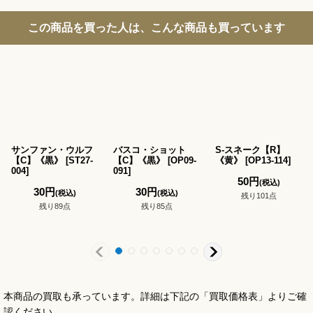
この商品を買った人は、こんな商品も買っています
サンファン・ウルフ
バスコ・ショット
S-スネーク【R】
【C】《黒》
[
ST27-
【C】《黒》
[
OP09-
《黄》
[
OP13-114
]
004
]
091
]
50
円
(税込)
30
円
30
円
(税込)
(税込)
残り101点
残り89点
残り85点
本商品の買取も承っています。詳細は下記の「買取価格表」よりご確
認ください