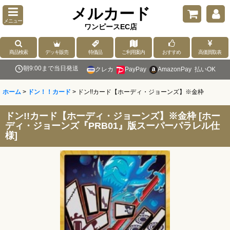
メルカード
メニュー
ワンピースEC店
商品検索
デッキ販売
特価品
ご利用案内
おすすめ
高価買取表
朝9:00まで当日発送
クレカ
PayPay
AmazonPay
払いOK
ホーム
>
ドン！！カード
>
ドン!!カード【ホーディ・ジョーンズ】※金枠
ドン!!カード【ホーディ・ジョーンズ】※金枠
[
ホー
ディ・ジョーンズ『PRB01』版スーパーパラレル仕
様
]