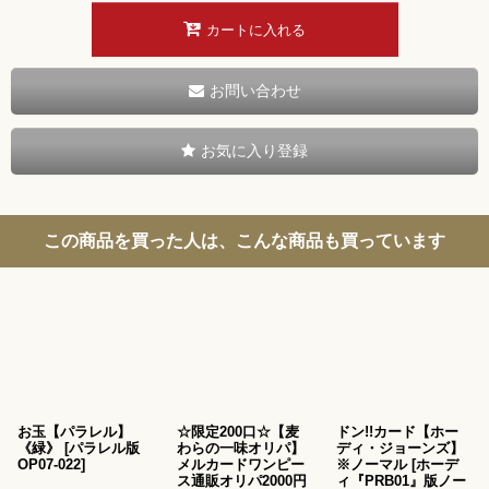
カートに入れる
お問い合わせ
お気に入り登録
この商品を買った人は、こんな商品も買っています
お玉【パラレル】
☆限定200口☆【麦
ドン!!カード【ホー
《緑》
[
パラレル版
わらの一味オリパ】
ディ・ジョーンズ】
OP07-022
]
メルカードワンピー
※ノーマル
[
ホーデ
ス通販オリパ2000円
ィ『PRB01』版ノー