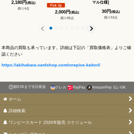
2,180
円
マル仕様
]
(税込)
残り4点
30
円
2,000
円
(税込)
(税込)
残り53点
残り85点
本商品の買取も承っています。詳細は下記の「買取価格表」よりご確
認ください
https://akihabara-cardshop.com/onepice-kaitori/
朝9:00まで当日発送
クレカ
PayPay
AmazonPay
払いOK
ホーム
詳細検索
ワンピースカード 2026年販売 スケジュール