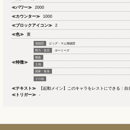
≪パワー≫
2000
≪カウンター≫
1000
≪ブロックアイコン≫
2
≪色≫
黄
海賊団:
ビッグ・マム海賊団
勢力・集団:
ホーミーズ
種族:
≪特徴≫
土地:
国家・集落:
その他:
≪テキスト≫
【起動メイン】このキャラをレストにできる：自分
≪トリガー≫
-