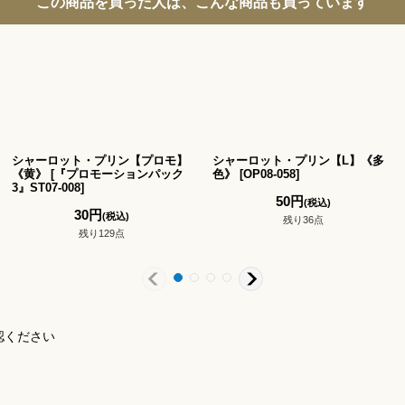
この商品を買った人は、こんな商品も買っています
シャーロット・プリン【プロモ】
シャーロット・プリン【L】《多
《黄》
[
『プロモーションパック
色》
[
OP08-058
]
3』ST07-008
]
50
円
(税込)
30
円
(税込)
残り36点
残り129点
認ください