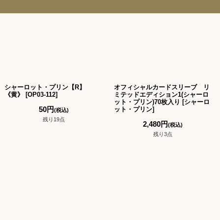
シャーロット・プリン【R】
オフィシャルカードスリーブ リ
《黄》
[
OP03-112
]
ミテッドエディション1(シャーロ
ット・プリン)70枚入り
[
シャーロ
50
円
ット・プリン
]
(税込)
残り19点
2,480
円
(税込)
残り3点