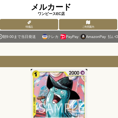
メルカード
ワンピースEC店
特価品
ご利用案内
朝9:00まで当日発送
クレカ
PayPay
AmazonPay
払いO