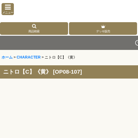
メニュー
商品検索
デッキ販売
ホーム
>
CHARACTER
>
ニトロ【C】《黄》
ニトロ【C】《黄》
[
OP08-107
]