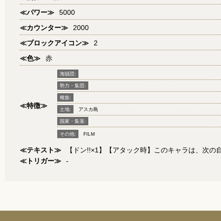
≪パワー≫
5000
≪カウンター≫
2000
≪ブロックアイコン≫
2
≪色≫
赤
海賊団:
勢力・集団:
種族:
≪特徴≫
土地:
アスカ島
国家・集落:
その他:
FILM
≪テキスト≫
【ドン!!×1】【アタック時】このキャラは、次の
≪トリガー≫
-