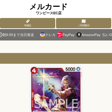
メルカード
ワンピースEC店
特価品
ご利用案内
朝9:00まで当日発送
クレカ
PayPay
AmazonPay
払いO