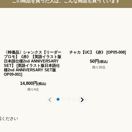
この商品を買った人は、こんな商品も買っています
〔特価品〕シャンクス【リーダー
チャカ【UC】《赤》
[
OP05-008
]
プロモ】《赤》【英語イラスト版
50
円
日本語仕様2nd ANNIVERSARY
(税込)
SET】
[
英語イラスト版日本語仕
残り20点
様2nd ANNIVERSARY SET版
OP09-001
]
14,800
円
(税込)
残り4点
認ください