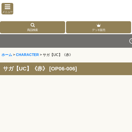
メニュー
商品検索
デッキ販売
ホーム
>
CHARACTER
>
サガ【UC】《赤》
サガ【UC】《赤》
[
OP06-006
]