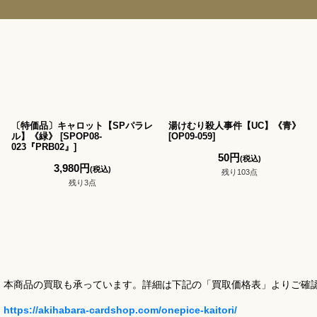
〔特価品〕キャロット【SPパラレ
湯けむり殺人事件【UC】《青》
ル】《緑》
[
SPOP08-
[
OP09-059
]
023『PRB02』
]
50
円
(税込)
3,980
円
(税込)
残り103点
残り3点
本商品の買取も承っています。詳細は下記の「買取価格表」よりご確
https://akihabara-cardshop.com/onepice-kaitori/