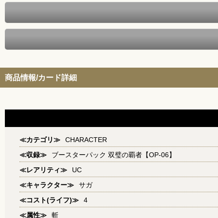
商品情報/カード詳細
≪カテゴリ≫
CHARACTER
≪収録≫
ブースターパック 双璧の覇者【OP-06】
≪レアリティ≫
UC
≪キャラクター≫
サガ
≪コスト(ライフ)≫
4
≪属性≫
斬