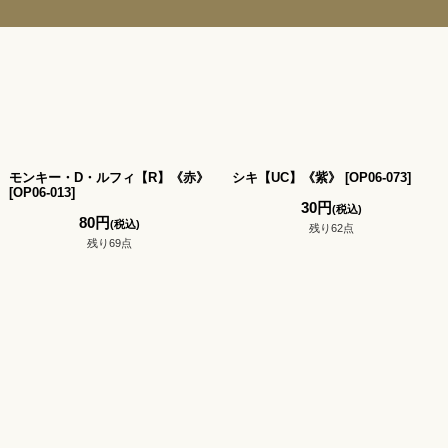
モンキー・D・ルフィ【R】《赤》
シキ【UC】《紫》
[
OP06-073
]
[
OP06-013
]
30
円
(税込)
80
円
(税込)
残り62点
残り69点