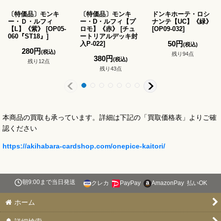
〔特価品〕モンキ
〔特価品〕モンキ
ドンキホーテ・ロシ
ー・Ｄ・ルフィ
ー・D・ルフィ【プ
ナンテ【UC】《緑》
【L】《紫》
[
OP05-
ロモ】《赤》
[
チュ
[
OP09-032
]
060『ST18』
]
ートリアルデッキ封
50
円
入P-022
]
(税込)
280
円
(税込)
残り94点
380
円
(税込)
残り12点
残り43点
本商品の買取も承っています。詳細は下記の「買取価格表」よりご確
認ください
https://akihabara-cardshop.com/onepice-kaitori/
朝9:00まで当日発送
クレカ
PayPay
AmazonPay
払いOK
ホーム