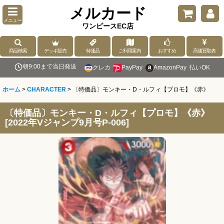
メルカード
メニュー
ワンピースEC店
商品検索
デッキ販売
特価品
ご利用案内
おすすめ
高価買取表
朝9:00まで当日発送
クレカ
PayPay
AmazonPay
払いOK
ホーム
>
CHARACTER
>
〔特価品〕モンキー・D・ルフィ【プロモ】《赤》
〔特価品〕モンキー・D・ルフィ【プロモ】《赤》
[
2022年Vジャンプ9月号P-006
]