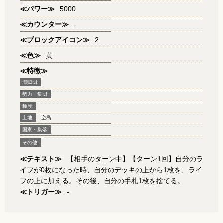
≪パワー≫
5000
≪カウンター≫
-
≪ブロックアイコン≫
2
≪色≫
黄
≪特徴≫
海賊団:
勢力・集団:
種族:
土地:
空島
国家・集落:
その他:
≪テキスト≫
【相手のターン中】【ターン1回】自分のラ
イフが0枚になった時、自分のデッキの上から1枚を、ライ
フの上に加える。その後、自分の手札1枚を捨てる。
≪トリガー≫
-