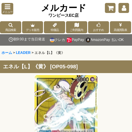
メルカード
メニュー
ワンピースEC店
商品検索
デッキ販売
特価品
ご利用案内
おすすめ
高価買取表
朝9:00まで当日発送
クレカ
PayPay
AmazonPay
払いOK
ホーム
>
LEADER
>
エネル【L】《黄》
エネル【L】《黄》
[
OP05-098
]