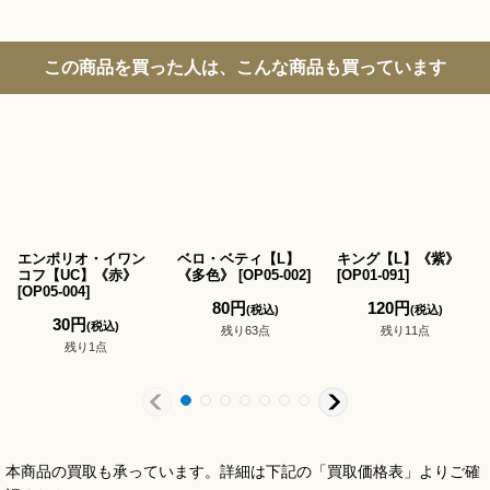
この商品を買った人は、こんな商品も買っています
エンポリオ・イワン
ベロ・ベティ【L】
キング【L】《紫》
コフ【UC】《赤》
《多色》
[
OP05-002
]
[
OP01-091
]
[
OP05-004
]
80
円
120
円
(税込)
(税込)
30
円
(税込)
残り63点
残り11点
残り1点
本商品の買取も承っています。詳細は下記の「買取価格表」よりご確