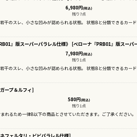
6,980
円
(税込)
残り7点
、若干のスレ、小さな凹みが認められる状態。 状態Bと分類できるカー
RB01』版スーパーパラレル仕様》
[
ペローナ『PRB01』版スーパ
7,980
円
(税込)
残り1点
、若干のスレ、小さな凹みが認められる状態。 状態Bと分類できるカー
ガープ＆ルフィ
]
580
円
(税込)
残り1点
含まれるため一律B以下の商品とさせていただきます。ご了承ください。
ネフェルタリ・ビビパラレル仕様
]