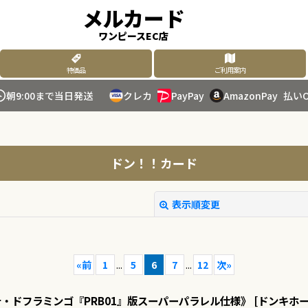
メルカード
ワンピースEC店
特価品
ご利用案内
朝9:00まで当日発送
クレカ
PayPay
AmazonPay
払いO
ドン！！カード
表示順変更
«
前
1
...
5
6
7
...
12
次
»
・ドフラミンゴ『PRB01』版スーパーパラレル仕様》
[
ドンキホー