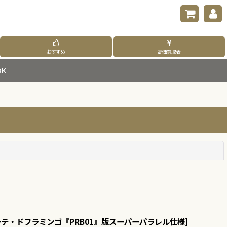
おすすめ
高価買取表
K
閉じる
テ・ドフラミンゴ『PRB01』版スーパーパラレル仕様
]