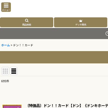
メニュー
商品検索
デッキ販売
ホーム
>
ドン！！カード
695
件
表示数
:
並び順
:
〔特価品〕ドン！！カード【ドン】《ドンキホーテ