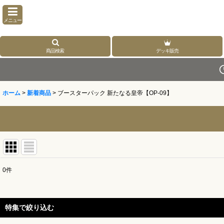
メニュー
商品検索
デッキ販売
ホーム
>
新着商品
>
ブースターパック 新たなる皇帝【OP-09】
0
件
表示数
:
並び順
:
特集で絞り込む