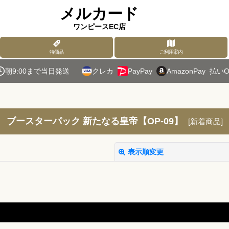
メルカード
ワンピースEC店
特価品
ご利用案内
朝9:00まで当日発送
クレカ
PayPay
AmazonPay
払いO
ブースターパック 新たなる皇帝【OP-09】
[
新着商品
]
表示順変更