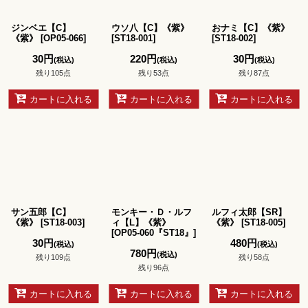
絞り込む
ジンベエ【C】
ウソ八【C】《紫》
おナミ【C】《紫》
《紫》
[
OP05-066
]
[
ST18-001
]
[
ST18-002
]
30
円
220
円
30
円
(税込)
(税込)
(税込)
残り105点
残り53点
残り87点
カートに入れる
カートに入れる
カートに入れる
サン五郎【C】
モンキー・Ｄ・ルフ
ルフィ太郎【SR】
《紫》
[
ST18-003
]
ィ【L】《紫》
《紫》
[
ST18-005
]
[
OP05-060『ST18』
]
30
円
480
円
(税込)
(税込)
780
円
(税込)
残り109点
残り58点
残り96点
カートに入れる
カートに入れる
カートに入れる