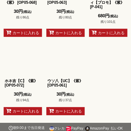
《紫》
[
OP05-068
]
[
OP05-063
]
ィ【プロモ】《紫》
[
P-041
]
30
円
30
円
(税込)
(税込)
680
円
(税込)
残り86点
残り80点
残り101点
カートに入れる
カートに入れる
カートに入れる
ホネ吉【C】《紫》
ウソ八【UC】《紫》
[
OP05-072
]
[
OP05-061
]
30
円
30
円
(税込)
(税込)
残り94点
残り37点
カートに入れる
カートに入れる
朝9:00まで当日発送
クレカ
PayPay
AmazonPay
払いOK