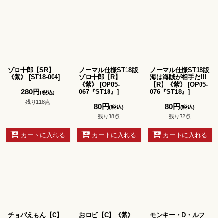
ゾロ十郎【SR】
ノーマル仕様ST18版
ノーマル仕様ST18版
《紫》
[
ST18-004
]
ゾロ十郎【R】
海は海賊が相手だ!!!
《紫》
[
OP05-
【R】《紫》
[
OP05-
280
円
067『ST18』
]
076『ST18』
]
(税込)
残り118点
80
円
80
円
(税込)
(税込)
残り38点
残り72点
カートに入れる
カートに入れる
カートに入れる
チョパえもん【C】
おロビ【C】《紫》
モンキー・D・ルフ