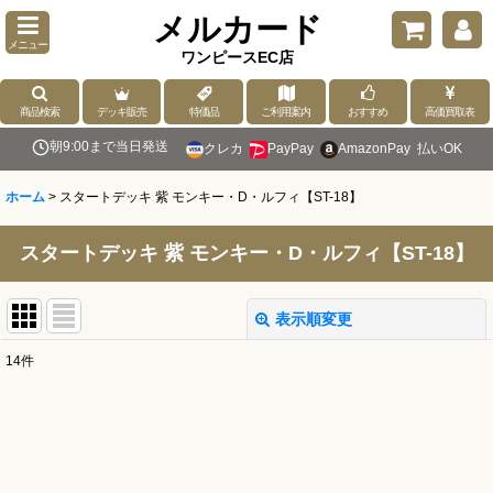
メルカード
メニュー
ワンピースEC店
商品検索
デッキ販売
特価品
ご利用案内
おすすめ
高価買取表
朝9:00まで当日発送
クレカ
PayPay
AmazonPay
払いOK
ホーム
>
スタートデッキ 紫 モンキー・D・ルフィ【ST-18】
スタートデッキ 紫 モンキー・D・ルフィ【ST-18】
表示順変更
閉じる
14
件
表示数
:
並び順
: