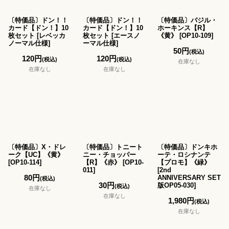
〔特価品〕ドン！！
〔特価品〕ドン！！
〔特価品〕バジル・
カード【ドン！】10
カード【ドン！】10
ホーキンス【R】
枚セット
[
レベッカ
枚セット
[
エースノ
《黄》
[
OP10-109
]
ノーマル仕様
]
ーマル仕様
]
50
円
(税込)
120
円
120
円
(税込)
(税込)
在庫なし
在庫なし
在庫なし
〔特価品〕X・ドレ
〔特価品〕トニート
〔特価品〕ドンキホ
ーク【UC】《黄》
ニー・チョッパー
ーテ・ロシナンテ
[
OP10-114
]
【R】《赤》
[
OP10-
【プロモ】《緑》
011
]
[
2nd
80
円
ANNIVERSARY SET
(税込)
30
円
版OP05-030
]
(税込)
在庫なし
在庫なし
1,980
円
(税込)
在庫なし