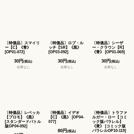
〔特価品〕スマイリ
〔特価品〕ロブ・ル
〔特価品〕シーザ
ー【C】《青》
ッチ【SR】《黒》
ー・クラウン【R】
[
OP01-072
]
[
OP03-092
]
《青》
[
OP01-069
]
30
円
30
円
30
円
(税込)
(税込)
(税込)
在庫なし
在庫なし
在庫なし
〔特価品〕レベッカ
〔特価品〕イデオ
〔特価品〕トラファ
【プロモ】《黒》
【C】《黒》
[
OP04-
ルガー・ロー【コミ
[
スタンダードバトル
077
]
ック版パラレル】
版OP04-092
]
《黄》
[
コミック版
80
円
パラレルOP10-119
]
(税込)