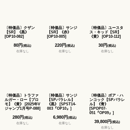
絞り込む
〔特価品〕クザン
〔特価品〕サンジ
〔特価品〕ユースタ
【SR】《黒》
【SR】《赤》
ス・キッド【SR】
[
OP10-082
]
[
OP10-005
]
《黄》
[
OP10-112
]
80
円
220
円
30
円
(税込)
(税込)
(税込)
在庫なし
在庫なし
在庫なし
〔特価品〕トラファ
〔特価品〕サンジ
〔特価品〕ボア・ハ
ルガー・ロー【プロ
【SPパラレル】
ンコック【SPパラレ
モ】《黄》
[
2025年V
《黒》
[
SPST14-
ル】《青》
ジャンプ1月号P-088
]
003『OP10』
]
[
SPOP07-
051『OP09』
]
280
円
6,980
円
(税込)
(税込)
39,800
円
(税込)
在庫なし
在庫なし
在庫なし