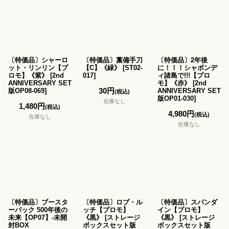
〔特価品〕シャーロ
〔特価品〕藁備手刀
〔特価品〕2年後
ット・リンリン【プ
【C】《緑》
[
ST02-
に！！！シャボンデ
ロモ】《紫》
[
2nd
017
]
ィ諸島で!!!【プロ
ANNIVERSARY SET
モ】《赤》
[
2nd
30
円
版OP08-069
]
ANNIVERSARY SET
(税込)
版OP01-030
]
在庫なし
1,480
円
(税込)
4,980
円
(税込)
在庫なし
在庫なし
〔特価品〕ブースタ
〔特価品〕ロブ・ル
〔特価品〕スパンダ
ーパック 500年後の
ッチ【プロモ】
イン【プロモ】
未来【OP07】-未開
《黒》
[
ストレージ
《黒》
[
ストレージ
封BOX
ボックスセット版
ボックスセット版