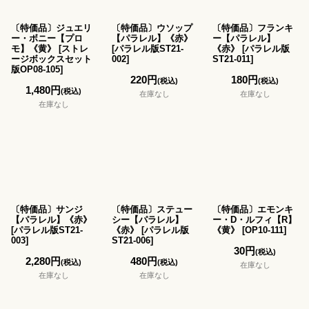
〔特価品〕ジュエリ
〔特価品〕ウソップ
〔特価品〕フランキ
ー・ボニー【プロ
【パラレル】《赤》
ー【パラレル】
モ】《黄》
[
ストレ
[
パラレル版ST21-
《赤》
[
パラレル版
ージボックスセット
002
]
ST21-011
]
版OP08-105
]
220
円
180
円
(税込)
(税込)
1,480
円
(税込)
在庫なし
在庫なし
在庫なし
〔特価品〕サンジ
〔特価品〕ステュー
〔特価品〕エモンキ
【パラレル】《赤》
シー【パラレル】
ー・D・ルフィ【R】
[
パラレル版ST21-
《赤》
[
パラレル版
《黄》
[
OP10-111
]
003
]
ST21-006
]
30
円
(税込)
2,280
円
480
円
(税込)
(税込)
在庫なし
在庫なし
在庫なし