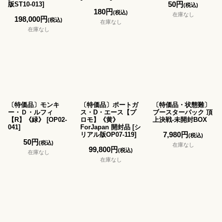
50
円
版ST10-013
]
(税込)
180
円
(税込)
在庫なし
198,000
円
(税込)
在庫なし
在庫なし
〔特価品〕モンキ
〔特価品〕ポートガ
〔特価品・状態難〕
ー・Ｄ・ルフィ
ス・D・エース【プ
ブースターパック 頂
【R】《緑》
[
OP02-
ロモ】《黄》
上決戦-未開封BOX
041
]
ForJapan 開封品
[
シ
7,980
円
リアル版OP07-119
]
(税込)
50
円
(税込)
在庫なし
99,800
円
(税込)
在庫なし
在庫なし