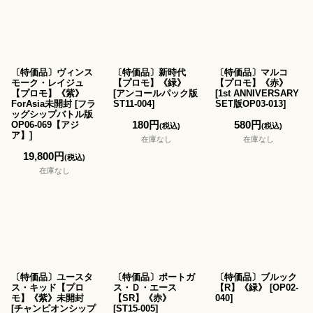
〔特価品〕ヴィンス
〔特価品〕新時代
〔特価品〕マルコ
モーク・レイジュ
【プロモ】《緑》
【プロモ】《赤》
【プロモ】《紫》
[
アンコールパック版
[
1st ANNIVERSARY
ForAsia未開封
[
フラ
ST11-004
]
SET版OP03-013
]
ッグシップバトル版
180
円
580
円
OP06-069【アジ
(税込)
(税込)
ア】
]
在庫なし
在庫なし
19,800
円
(税込)
在庫なし
〔特価品〕ユースタ
〔特価品〕ポートガ
〔特価品〕ブルック
ス・キッド【プロ
ス・Ｄ・エース
【R】《緑》
[
OP02-
モ】《紫》未開封
【SR】《赤》
040
]
[
チャンピオンシップ
[
ST15-005
]