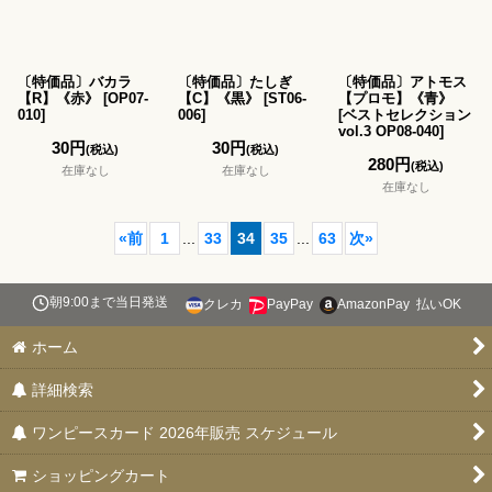
〔特価品〕バカラ
〔特価品〕たしぎ
〔特価品〕アトモス
【R】《赤》
[
OP07-
【C】《黒》
[
ST06-
【プロモ】《青》
010
]
006
]
[
ベストセレクション
vol.3 OP08-040
]
30
円
30
円
(税込)
(税込)
280
円
(税込)
在庫なし
在庫なし
在庫なし
«
前
1
...
33
34
35
...
63
次
»
朝9:00まで当日発送
クレカ
PayPay
AmazonPay
払いOK
ホーム
詳細検索
ワンピースカード 2026年販売 スケジュール
ショッピングカート