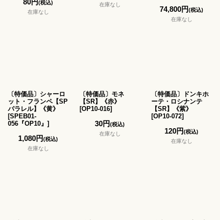
80
円
(税込)
在庫なし
74,800
円
(税込)
在庫なし
在庫なし
〔特価品〕シャーロ
〔特価品〕モネ
〔特価品〕ドンキホ
ット・フランペ【SP
【SR】《赤》
ーテ・ロシナンテ
パラレル】《黄》
[
OP10-016
]
【SR】《紫》
[
SPEB01-
[
OP10-072
]
30
円
056『OP10』
]
(税込)
120
円
(税込)
在庫なし
1,080
円
(税込)
在庫なし
在庫なし