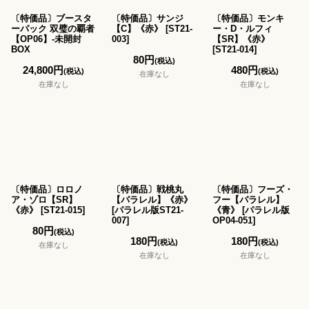
〔特価品〕ブースタ
〔特価品〕サンジ
〔特価品〕モンキ
ーパック 双璧の覇者
【C】《赤》
[
ST21-
ー・D・ルフィ
【OP06】-未開封
003
]
【SR】《赤》
BOX
[
ST21-014
]
80
円
(税込)
24,800
円
480
円
(税込)
(税込)
在庫なし
在庫なし
在庫なし
〔特価品〕ロロノ
〔特価品〕戦桃丸
〔特価品〕フーズ・
ア・ゾロ【SR】
【パラレル】《赤》
フー【パラレル】
《赤》
[
ST21-015
]
[
パラレル版ST21-
《青》
[
パラレル版
007
]
OP04-051
]
80
円
(税込)
180
円
180
円
(税込)
(税込)
在庫なし
在庫なし
在庫なし