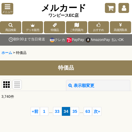
メルカード
メニュー
ワンピースEC店
商品検索
デッキ販売
特価品
ご利用案内
おすすめ
高価買取表
朝9:00まで当日発送
クレカ
PayPay
AmazonPay
払いOK
ホーム
>
特価品
特価品
表示順変更
閉じる
3,740
件
表示数
:
«
前
1
...
33
34
35
...
63
次
»
並び順
: