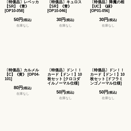
〔特価品〕レベッカ
〔特価品〕キュロス
〔特価品〕降魔の相
【SR】《青》
【SR】《青》
【UC】《緑》
[
OP10-058
]
[
OP10-046
]
[
OP01-056
]
50
円
30
円
30
円
(税込)
(税込)
(税込)
在庫なし
在庫なし
在庫なし
〔特価品〕カルメル
〔特価品〕ドン！！
〔特価品〕ドン！！
【C】《黄》
[
OP04-
カード【ドン！】10
カード【ドン！】10
101
]
枚セット
[
クロコダ
枚セット
[
ドフラミ
イルノーマル仕様
]
ンゴノーマル仕様
]
80
円
(税込)
50
円
50
円
(税込)
(税込)
在庫なし
在庫なし
在庫なし