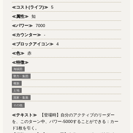
≪コスト(ライフ)≫
5
≪属性≫
知
≪パワー≫
7000
≪カウンター≫
-
≪ブロックアイコン≫
4
≪色≫
赤
≪特徴≫
海賊団:
勢力・集団:
種族:
土地:
国家・集落:
その他:
≪テキスト≫
【登場時】自分のアクティブのリーダー
を、このターン中、パワー-5000することができる：カー
ド1枚を引く。