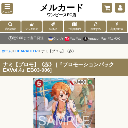
メルカード
メニュー
ワンピースEC店
商品検索
デッキ販売
特価品
ご利用案内
おすすめ
高価買取表
朝9:00まで当日発送
クレカ
PayPay
AmazonPay
払いOK
ホーム
>
CHARACTER
>
ナミ【プロモ】《赤》
ナミ【プロモ】《赤》
[
『プロモーションパック
EXVol.4』EB03-006
]