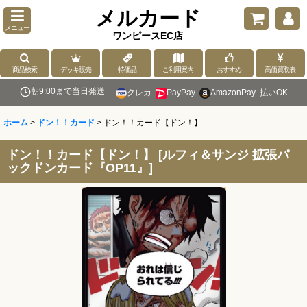
メルカード
メニュー
ワンピースEC店
商品検索
デッキ販売
特価品
ご利用案内
おすすめ
高価買取表
朝9:00まで当日発送
クレカ
PayPay
AmazonPay
払いOK
ホーム
>
ドン！！カード
>
ドン！！カード【ドン！】
ドン！！カード【ドン！】
[
ルフィ＆サンジ 拡張パ
ックドンカード『OP11』
]