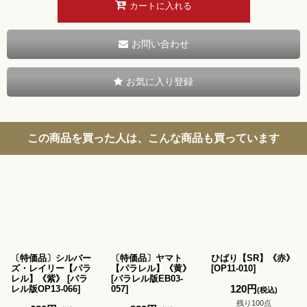
カートに入れる
お問い合わせ
お気に入り登録
この商品を買った人は、こんな商品も買っています
〔特価品〕シルバー
〔特価品〕ヤマト
ひばり【SR】《赤》
ズ・レイリー【パラ
【パラレル】《黄》
[
OP11-010
]
レル】《紫》
[
パラ
[
パラレル版EB03-
120
円
レル版OP13-066
]
057
]
(税込)
残り100点