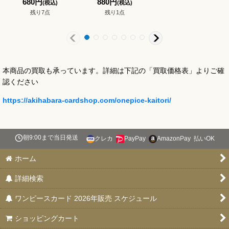
680
円
880
円
(税込)
(税込)
残り7点
残り1点
本商品の買取も承っています。詳細は下記の「買取価格表」よりご確
認ください
https://akihabara-cardshop.com/onepice-kaitori/
朝9:00まで当日発送
クレカ
PayPay
AmazonPay
払いOK
ホーム
詳細検索
ワンピースカード 2026年販売 スケジュール
ショッピングカート