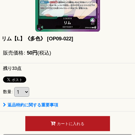
リム【L】《多色》
[
OP09-022
]
販売価格
:
50
円
(税込)
残り33点
数量
:
返品特約に関する重要事項
カートに入れる