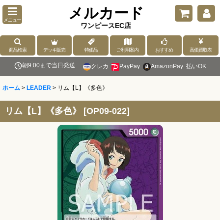
メルカード
メニュー
ワンピースEC店
商品検索
デッキ販売
特価品
ご利用案内
おすすめ
高価買取表
朝9:00まで当日発送
クレカ
PayPay
AmazonPay
払いOK
ホーム
>
LEADER
>
リム【L】《多色》
リム【L】《多色》
[
OP09-022
]