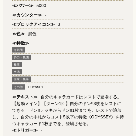
≪パワー≫
5000
≪カウンター≫
-
≪ブロックアイコン≫
3
≪色≫
混色
≪特徴≫
海賊団:
勢力・集団:
種族:
土地:
国家・集落:
その他:
ODYSSEY
≪テキスト≫
自分のキャラカードはレストで登場する。
【起動メイン】【ターン1回】自分のドン!!3枚をレストに
できる：ドン!!デッキからドン!!1枚までを、レストで追加
し、自分の手札からコスト5以下の特徴《ODYSSEY》を持
つキャラカード1枚までを、登場させる。
≪トリガー≫
-