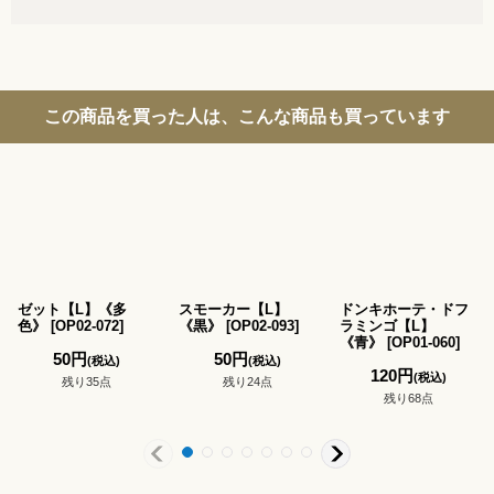
この商品を買った人は、こんな商品も買っています
ゼット【L】《多
スモーカー【L】
ドンキホーテ・ドフ
色》
[
OP02-072
]
《黒》
[
OP02-093
]
ラミンゴ【L】
《青》
[
OP01-060
]
50
円
50
円
(税込)
(税込)
120
円
(税込)
残り35点
残り24点
残り68点