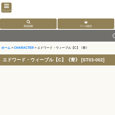
メニュー
商品検索
デッキ販売
ホーム
>
CHARACTER
>
エドワード・ウィーブル【C】《青》
エドワード・ウィーブル【C】《青》
[
ST03-002
]