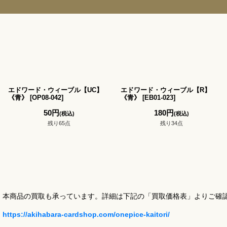
エドワード・ウィーブル【UC】
エドワード・ウィーブル【R】
《青》
[
OP08-042
]
《青》
[
EB01-023
]
50
円
180
円
(税込)
(税込)
残り65点
残り34点
本商品の買取も承っています。詳細は下記の「買取価格表」よりご確
https://akihabara-cardshop.com/onepice-kaitori/