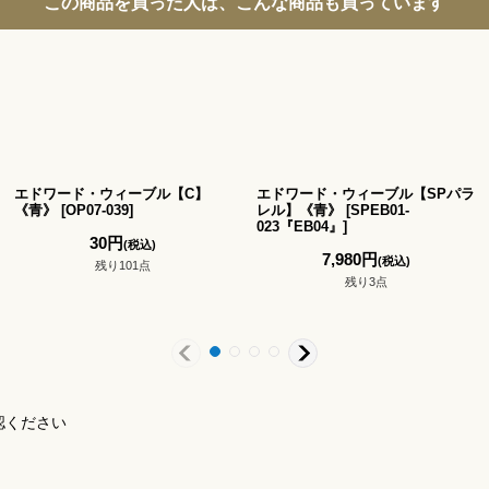
この商品を買った人は、こんな商品も買っています
エドワード・ウィーブル【C】
エドワード・ウィーブル【SPパラ
《青》
[
OP07-039
]
レル】《青》
[
SPEB01-
023『EB04』
]
30
円
(税込)
7,980
円
(税込)
残り101点
残り3点
認ください