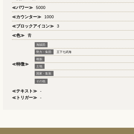
≪パワー≫
5000
≪カウンター≫
1000
≪ブロックアイコン≫
3
≪色≫
青
海賊団:
勢力・集団:
王下七武海
種族:
≪特徴≫
土地:
国家・集落:
その他:
≪テキスト≫
-
≪トリガー≫
-