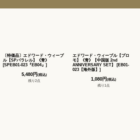
〔特価品〕エドワード・ウィーブ
エドワード・ウィーブル【プロ
ル【SPパラレル】《青》
モ】《青》【中国版 2nd
[
SPEB01-023『EB04』
]
ANNIVERSARY SET】
[
EB01-
023【海外版】
]
5,480
円
(税込)
1,080
円
(税込)
残り2点
残り1点