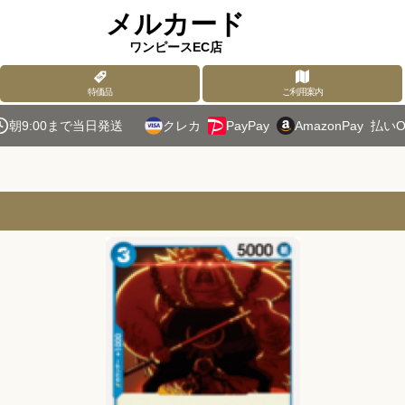
メルカード
ワンピースEC店
特価品
ご利用案内
朝9:00まで当日発送
クレカ
PayPay
AmazonPay
払いO