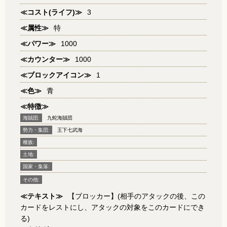
≪コスト(ライフ)≫
3
≪属性≫
特
≪パワー≫
1000
≪カウンター≫
1000
≪ブロックアイコン≫
1
≪色≫
青
≪特徴≫
海賊団:
九蛇海賊団
勢力・集団:
王下七武海
種族:
土地:
国家・集落:
その他:
≪テキスト≫
【ブロッカー】(相手のアタックの後、この
カードをレストにし、アタックの対象をこのカードにでき
る)