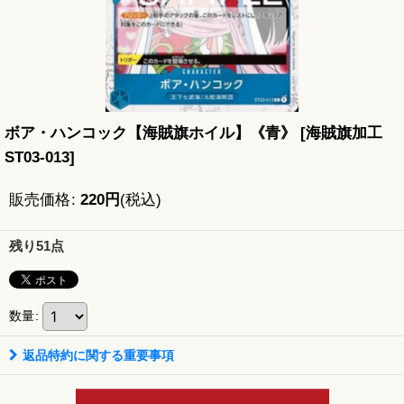
ボア・ハンコック【海賊旗ホイル】《青》
[
海賊旗加工
ST03-013
]
販売価格
:
220
円
(税込)
残り51点
数量
:
返品特約に関する重要事項