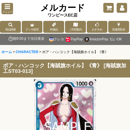
メルカード
メニュー
ワンピースEC店
商品検索
デッキ販売
特価品
ご利用案内
おすすめ
高価買取表
朝9:00まで当日発送
クレカ
PayPay
AmazonPay
払いOK
ホーム
>
CHARACTER
>
ボア・ハンコック【海賊旗ホイル】《青》
ボア・ハンコック【海賊旗ホイル】《青》
[
海賊旗加
工ST03-013
]