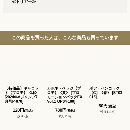
≪トリガー≫
-
この商品を買った人は、こんな商品も買っています
〔特価品〕キャロッ
カポネ・ベッジ【プ
ボア・ハンコック
ト【プロモ】《緑》
ロモ】《黄》
[
プロ
【C】《青》
[
ST03-
[
2024年Vジャンプ7
モーションパックEX
013
]
月号P-070
]
Vol.1 OP04-100
]
50
円
(税込)
120
円
780
円
(税込)
(税込)
残り111点
残り2点
残り20点