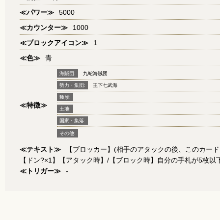
≪パワー≫
5000
≪カウンター≫
1000
≪ブロックアイコン≫
1
≪色≫
青
海賊団:
九蛇海賊団
勢力・集団:
王下七武海
種族:
≪特徴≫
土地:
国家・集落:
その他:
≪テキスト≫
【ブロッカー】(相手のアタックの後、このカード
【ドン?×1】【アタック時】/【ブロック時】自分の手札が5枚以
≪トリガー≫
-