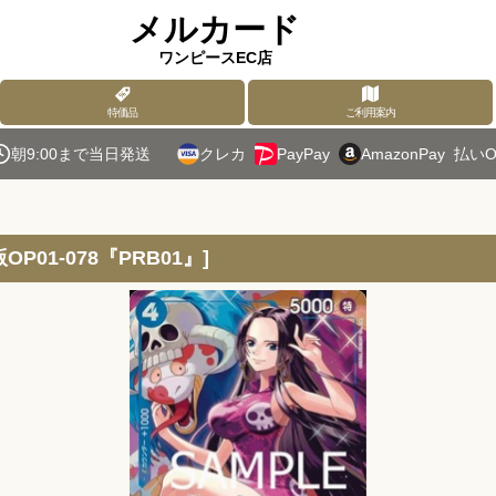
メルカード
ワンピースEC店
特価品
ご利用案内
朝9:00まで当日発送
クレカ
PayPay
AmazonPay
払いO
P01-078『PRB01』
]