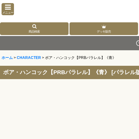
メニュー
商品検索
デッキ販売
ホーム
>
CHARACTER
>
ボア・ハンコック【PRBパラレル】《青》
ボア・ハンコック【PRBパラレル】《青》
[
パラレル版O