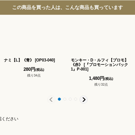
この商品を買った人は、こんな商品も買っています
ナミ【L】《青》
[
OP03-040
]
モンキー・D・ルフィ【プロモ】
《赤》
[
『プロモーションパック
280
円
1』P-001
]
(税込)
残り34点
1,480
円
(税込)
残り32点
認ください