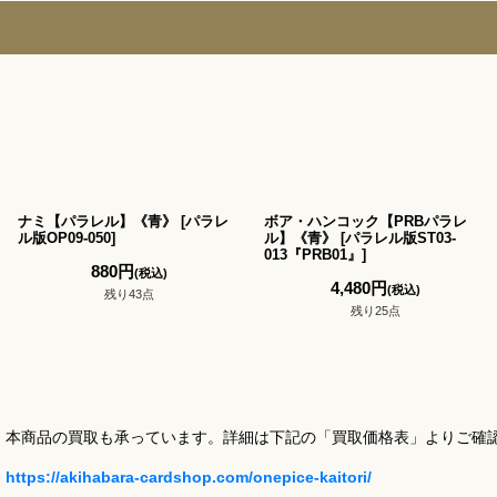
ナミ【パラレル】《青》
[
パラレ
ボア・ハンコック【PRBパラレ
ル版OP09-050
]
ル】《青》
[
パラレル版ST03-
013『PRB01』
]
880
円
(税込)
4,480
円
(税込)
残り43点
残り25点
本商品の買取も承っています。詳細は下記の「買取価格表」よりご確
https://akihabara-cardshop.com/onepice-kaitori/