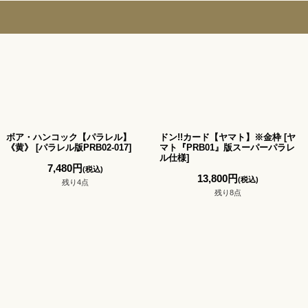
ボア・ハンコック【パラレル】
ドン!!カード【ヤマト】※金枠
[
ヤ
《黄》
[
パラレル版PRB02-017
]
マト『PRB01』版スーパーパラレ
ル仕様
]
7,480
円
(税込)
13,800
円
(税込)
残り4点
残り8点