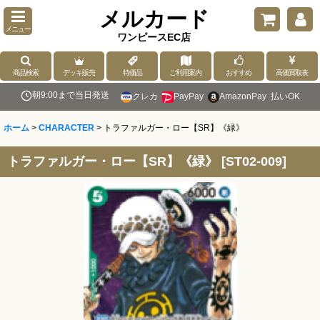
メルカード
メニュー
ワンピースEC店
商品検索
デッキ販売
特価品
ご利用案内
おすすめ
高価買取表
朝9:00まで当日発送
クレカ
PayPay
AmazonPay
払いOK
ホーム
>
CHARACTER
>
トラファルガー・ロー【SR】《緑》
トラファルガー・ロー【SR】《緑》
[
ST02-009
]