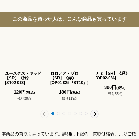
この商品を買った人は、こんな商品も買っています
ユースタス・キッド
ロロノア・ゾロ
ナミ【SR】《緑》
【SR】《緑》
【SR】《赤》
[
OP02-036
]
[
ST02-013
]
[
OP01-025『ST10』
]
380
円
(税込)
120
円
180
円
(税込)
(税込)
残り55点
残り29点
残り119点
本商品の買取も承っています。詳細は下記の「買取価格表」よりご確