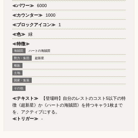
≪パワー≫
6000
≪カウンター≫
1000
≪ブロックアイコン≫
1
≪色≫
緑
≪特徴≫
海賊団:
ハートの海賊団
勢力・集団:
超新星
種族:
土地:
国家・集落:
その他:
≪テキスト≫
【登場時】自分のレストのコスト5以下の特
徴《超新星》か《ハートの海賊団》を持つキャラ1枚まで
を、アクティブにする。
≪トリガー≫
-