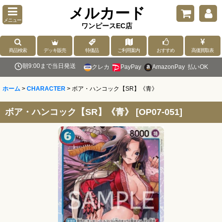
メルカード
メニュー
ワンピースEC店
商品検索
デッキ販売
特価品
ご利用案内
おすすめ
高価買取表
朝9:00まで当日発送
クレカ
PayPay
AmazonPay
払いOK
ホーム
>
CHARACTER
>
ボア・ハンコック【SR】《青》
ボア・ハンコック【SR】《青》
[
OP07-051
]