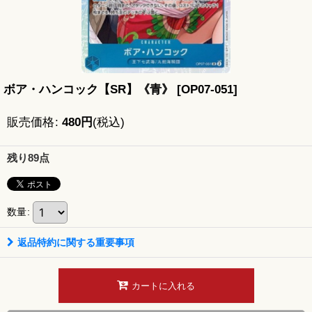
ボア・ハンコック【SR】《青》
[
OP07-051
]
販売価格
:
480
円
(税込)
残り89点
数量
:
返品特約に関する重要事項
カートに入れる