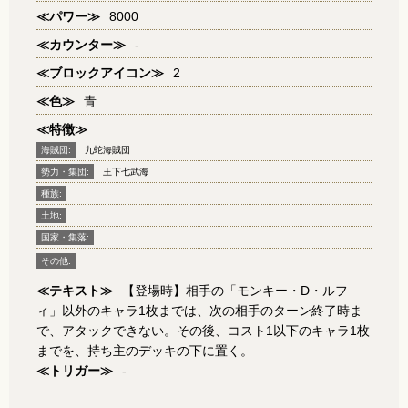
≪パワー≫
8000
≪カウンター≫
-
≪ブロックアイコン≫
2
≪色≫
青
≪特徴≫
海賊団:
九蛇海賊団
勢力・集団:
王下七武海
種族:
土地:
国家・集落:
その他:
≪テキスト≫
【登場時】相手の「モンキー・D・ルフ
ィ」以外のキャラ1枚までは、次の相手のターン終了時ま
で、アタックできない。その後、コスト1以下のキャラ1枚
までを、持ち主のデッキの下に置く。
≪トリガー≫
-