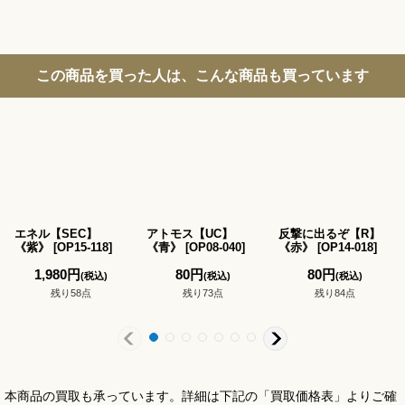
この商品を買った人は、こんな商品も買っています
エネル【SEC】
アトモス【UC】
反撃に出るぞ【R】
《紫》
[
OP15-118
]
《青》
[
OP08-040
]
《赤》
[
OP14-018
]
1,980
円
80
円
80
円
(税込)
(税込)
(税込)
残り58点
残り73点
残り84点
本商品の買取も承っています。詳細は下記の「買取価格表」よりご確