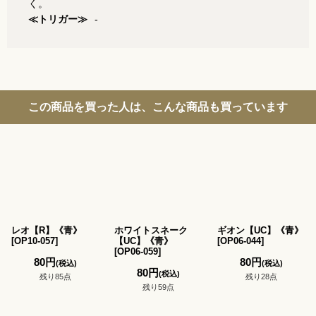
く。
≪トリガー≫
-
この商品を買った人は、こんな商品も買っています
レオ【R】《青》
ホワイトスネーク
ギオン【UC】《青》
[
OP10-057
]
【UC】《青》
[
OP06-044
]
[
OP06-059
]
80
円
80
円
(税込)
(税込)
80
円
(税込)
残り85点
残り28点
残り59点