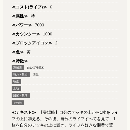
≪コスト(ライフ)≫
6
≪属性≫
特
≪パワー≫
7000
≪カウンター≫
1000
≪ブロックアイコン≫
2
≪色≫
黄
≪特徴≫
海賊団:
白ひげ海賊団
勢力・集団:
四皇
種族:
土地:
国家・集落:
その他:
≪テキスト≫
【登場時】自分のデッキの上から1枚をライ
フの上に加える。その後、自分のライフすべてを見て、1
枚を自分のデッキの上に置き、ライフを好きな順番で置