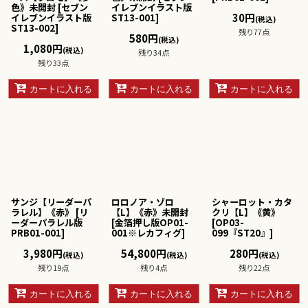
色》未開封
[
セブン
イレブンイラスト版
30
円
イレブンイラスト版
ST13-001
]
(税込)
ST13-002
]
残り77点
580
円
(税込)
1,080
円
(税込)
残り34点
残り33点
カートに入れる
カートに入れる
カートに入れる
サンジ【リーダーパ
ロロノア・ゾロ
シャーロット・カタ
ラレル】《赤》
[
リ
【L】《赤》未開封
クリ【L】《黄》
ーダーパラレル版
[
金箔押し版OP01-
[
OP03-
PRB01-001
]
001※レカフィグ
]
099『ST20』
]
3,980
円
54,800
円
280
円
(税込)
(税込)
(税込)
残り19点
残り4点
残り22点
カートに入れる
カートに入れる
カートに入れる