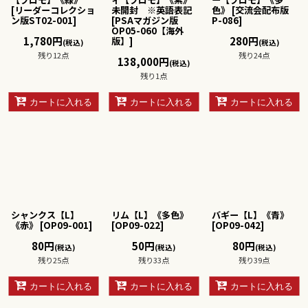
[
リーダーコレクショ
未開封 ※英語表記
色》
[
交流会配布版
ン版ST02-001
]
[
PSAマガジン版
P-086
]
OP05-060【海外
1,780
円
280
円
版】
]
(税込)
(税込)
残り12点
残り24点
138,000
円
(税込)
残り1点
カートに入れる
カートに入れる
カートに入れる
シャンクス【L】
リム【L】《多色》
バギー【L】《青》
《赤》
[
OP09-001
]
[
OP09-022
]
[
OP09-042
]
80
円
50
円
80
円
(税込)
(税込)
(税込)
残り25点
残り33点
残り39点
カートに入れる
カートに入れる
カートに入れる