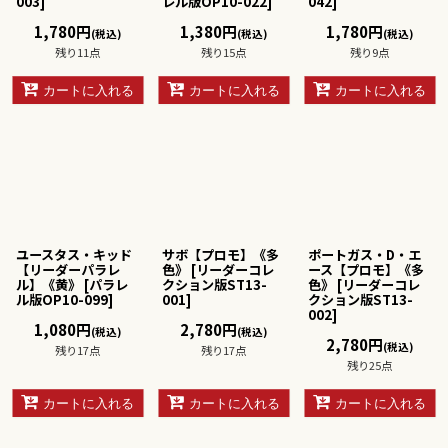
003
]
レル版OP10-022
]
042
]
1,780
円
1,380
円
1,780
円
(税込)
(税込)
(税込)
残り11点
残り15点
残り9点
カートに入れる
カートに入れる
カートに入れる
ユースタス・キッド
サボ【プロモ】《多
ポートガス・D・エ
【リーダーパラレ
色》
[
リーダーコレ
ース【プロモ】《多
ル】《黄》
[
パラレ
クション版ST13-
色》
[
リーダーコレ
ル版OP10-099
]
001
]
クション版ST13-
002
]
1,080
円
2,780
円
(税込)
(税込)
2,780
円
(税込)
残り17点
残り17点
残り25点
カートに入れる
カートに入れる
カートに入れる