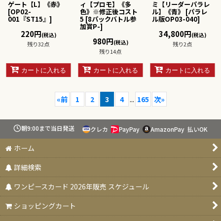
ゲート【L】《赤》
ィ【プロモ】《多
ミ【リーダーパラレ
[
OP02-
色》※修正後コスト
ル】《青》
[
パラレ
001『ST15』
]
5
[
8パックバトル参
ル版OP03-040
]
加賞P-
]
220
円
34,800
円
(税込)
(税込)
980
円
(税込)
残り32点
残り2点
残り14点
カートに入れる
カートに入れる
カートに入れる
«
前
1
2
3
4
...
165
次
»
朝9:00まで当日発送
クレカ
PayPay
AmazonPay
払いOK
ホーム
詳細検索
ワンピースカード 2026年販売 スケジュール
ショッピングカート