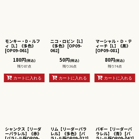
モンキー・D・ルフ
ニコ・ロビン【L】
マーシャル・Ｄ・テ
ィ【L】《多色》
《多色》
[
OP09-
ィーチ【L】《黒》
[
OP09-061
]
062
]
[
OP09-081
]
180
円
50
円
80
円
(税込)
(税込)
(税込)
残り87点
残り36点
残り74点
カートに入れる
カートに入れる
カートに入れる
シャンクス【リーダ
リム【リーダーパラ
バギー【リーダーパ
ーパラレル】《赤》
レル】《多色》
[
パ
ラレル】《青》
[
パ
[
パラレル版OP09-
ラレル版OP09-022
]
ラレル版OP09-042
]