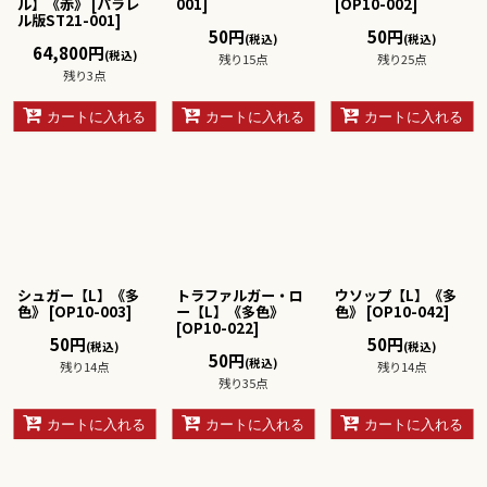
ル】《赤》
[
パラレ
001
]
[
OP10-002
]
ル版ST21-001
]
50
円
50
円
(税込)
(税込)
64,800
円
(税込)
残り15点
残り25点
残り3点
カートに入れる
カートに入れる
カートに入れる
シュガー【L】《多
トラファルガー・ロ
ウソップ【L】《多
色》
[
OP10-003
]
ー【L】《多色》
色》
[
OP10-042
]
[
OP10-022
]
50
円
50
円
(税込)
(税込)
50
円
(税込)
残り14点
残り14点
残り35点
カートに入れる
カートに入れる
カートに入れる