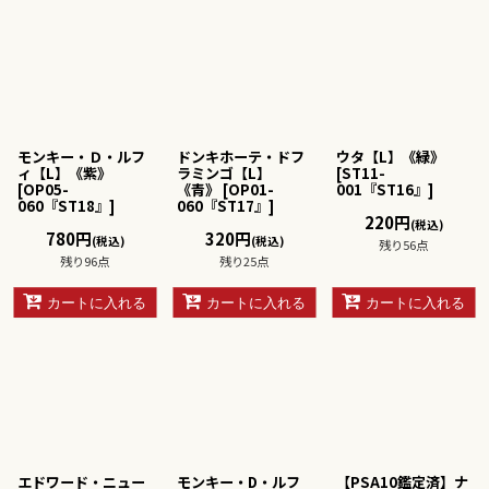
モンキー・Ｄ・ルフ
ドンキホーテ・ドフ
ウタ【L】《緑》
ィ【L】《紫》
ラミンゴ【L】
[
ST11-
[
OP05-
《青》
[
OP01-
001『ST16』
]
060『ST18』
]
060『ST17』
]
220
円
(税込)
780
円
320
円
(税込)
(税込)
残り56点
残り96点
残り25点
カートに入れる
カートに入れる
カートに入れる
エドワード・ニュー
モンキー・D・ルフ
【PSA10鑑定済】ナ