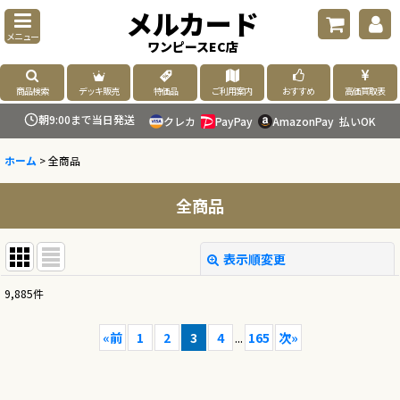
メルカード
メニュー
ワンピースEC店
商品検索
デッキ販売
特価品
ご利用案内
おすすめ
高価買取表
朝9:00まで当日発送
クレカ
PayPay
AmazonPay
払いOK
ホーム
>
全商品
全商品
表示順変更
閉じる
9,885
件
表示数
:
«
前
1
2
3
4
...
165
次
»
並び順
: