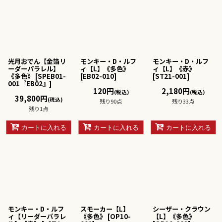
光月おでん【金箔リ
モンキー・D・ルフ
モンキー・D・ルフ
ーダーパラレル】
ィ【L】《多色》
ィ【L】《赤》
《多色》
[
SPEB01-
[
EB02-010
]
[
ST21-001
]
001『EB02』
]
120
円
2,180
円
(税込)
(税込)
39,800
円
(税込)
残り90点
残り33点
残り1点
カートに入れる
カートに入れる
カートに入れる
モンキー・D・ルフ
スモーカー【L】
シーザー・クラウン
ィ【リーダーパラレ
《多色》
[
OP10-
【L】《多色》