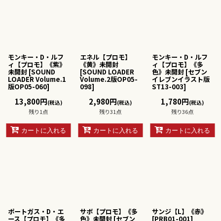
モンキー・D・ルフ
エネル【プロモ】
モンキー・D・ルフ
ィ【プロモ】《紫》
《黄》未開封
ィ【プロモ】《多
未開封
[
SOUND
[
SOUND LOADER
色》未開封
[
セブン
LOADER Volume.1
Volume.2版OP05-
イレブンイラスト版
版OP05-060
]
098
]
ST13-003
]
13,800
円
2,980
円
1,780
円
(税込)
(税込)
(税込)
残り1点
残り31点
残り36点
カートに入れる
カートに入れる
カートに入れる
ポートガス・D・エ
サボ【プロモ】《多
サンジ【L】《赤》
ース【プロモ】《多
色》未開封
[
セブン
[
PRB01-001
]