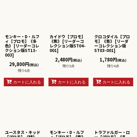
モンキー・D・ルフ
カイドウ【プロモ】
クロコダイル【プロ
ィ【プロモ】《多
《紫》
[
リーダーコ
モ】《青》
[
リーダ
色》
[
リーダーコレ
レクション版ST04-
ーコレクション版
クション版ST13-
001
]
ST03-001
]
003
]
2,480
円
1,780
円
(税込)
(税込)
29,800
円
(税込)
残り5点
残り4点
残り6点
カートに入れる
カートに入れる
カートに入れる
ユースタス・キッド
モンキー・D・ルフ
トラファルガー・ロ
【プロモ】《緑》
ィ【プロモ】《紫》
ー【プロモ】《多