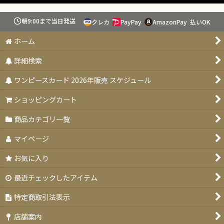
絞り込む
朝9:00まで当日発送
クレカ
PayPay
AmazonPay
払いOK
スタートデッキ 【ST-31〜36】
ホーム
ブースターパック 決戦の刻【OP-16】
詳細検索
特価品
ワンピースカード 2026年販売 スケジュール
お楽しみ袋
ショッピングカート
デッキ販売
商品カテゴリ一覧
プロモカード
マイページ
PSA10・9
お気に入り
ドン！！カード
最近チェックしたアイテム
未開封品
特定商取引法表示
エクストラブースター EGGHEAD CRISIS(エッグヘッドクライシ
店舗案内