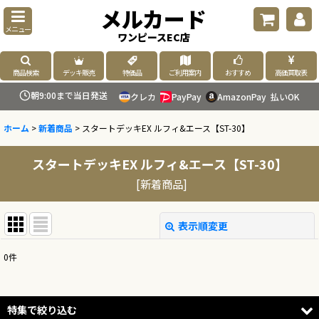
メルカード
メニュー
ワンピースEC店
商品検索
デッキ販売
特価品
ご利用案内
おすすめ
高価買取表
朝9:00まで当日発送
クレカ
PayPay
AmazonPay
払いOK
ホーム
>
新着商品
>
スタートデッキEX ルフィ&エース【ST-30】
スタートデッキEX ルフィ&エース【ST-30】
[
新着商品
]
表示順変更
閉じる
0
件
表示数
:
並び順
:
特集で絞り込む