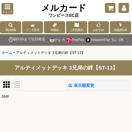
メルカード
メニュー
ワンピースEC店
商品検索
デッキ販売
特価品
ご利用案内
おすすめ
高価買取表
朝9:00まで当日発送
クレカ
PayPay
AmazonPay
払いOK
ホーム
>
アルティメットデッキ 3兄弟の絆【ST-13】
アルティメットデッキ 3兄弟の絆【ST-13】
表示順変更
閉じる
36
件
表示数
:
並び順
: