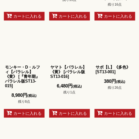
残り16点
カートに入れる
カートに入れる
カートに入れる
モンキー・D・ルフ
ヤマト【パラレル】
サボ【L】《多色》
ィ【パラレル】
《黄》
[
パラレル版
[
ST13-001
]
《黄》
[
『青年期』
ST13-016
]
380
円
パラレル版ST13-
(税込)
6,480
円
015
]
(税込)
残り26点
残り1点
8,980
円
(税込)
残り8点
カートに入れる
カートに入れる
カートに入れる