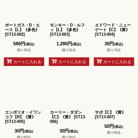
ポートガス・D・エ
モンキー・D・ルフ
エドワード・ニュー
ース【L】《多色》
ィ【L】《多色》
ゲート【C】《黄》
[
ST13-002
]
[
ST13-003
]
[
ST13-004
]
580
円
1,280
円
30
円
(税込)
(税込)
(税込)
残り35点
残り42点
残り76点
カートに入れる
カートに入れる
カートに入れる
エンポリオ・イワン
カーリー・ダダン
サボ【C】《黄》
コフ【R】《黄》
【C】《黄》
[
ST13-
[
ST13-007
]
[
ST13-005
]
006
]
50
円
(税込)
30
円
30
円
(税込)
(税込)
残り95点
残り65点
残り59点