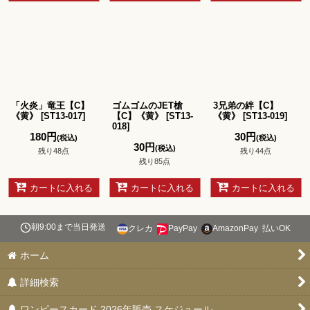
「火炎」竜王【C】
ゴムゴムのJET槍
3兄弟の絆【C】
《黄》
[
ST13-017
]
【C】《黄》
[
ST13-
《黄》
[
ST13-019
]
018
]
180
円
30
円
(税込)
(税込)
30
円
(税込)
残り48点
残り44点
残り85点
カートに入れる
カートに入れる
カートに入れる
朝9:00まで当日発送
クレカ
PayPay
AmazonPay
払いOK
ホーム
詳細検索
ワンピースカード 2026年販売 スケジュール