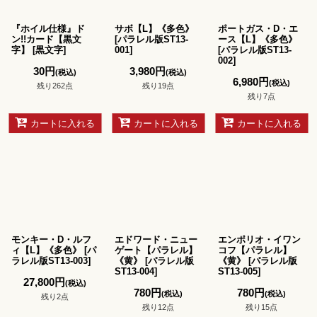
絞り込む
『ホイル仕様』ド
サボ【L】《多色》
ポートガス・D・エ
ン!!カード【黒文
[
パラレル版ST13-
ース【L】《多色》
字】
[
黒文字
]
001
]
[
パラレル版ST13-
002
]
30
円
3,980
円
(税込)
(税込)
6,980
円
(税込)
残り262点
残り19点
残り7点
カートに入れる
カートに入れる
カートに入れる
モンキー・D・ルフ
エドワード・ニュー
エンポリオ・イワン
ィ【L】《多色》
[
パ
ゲート【パラレル】
コフ【パラレル】
ラレル版ST13-003
]
《黄》
[
パラレル版
《黄》
[
パラレル版
ST13-004
]
ST13-005
]
27,800
円
(税込)
780
円
780
円
(税込)
(税込)
残り2点
残り12点
残り15点