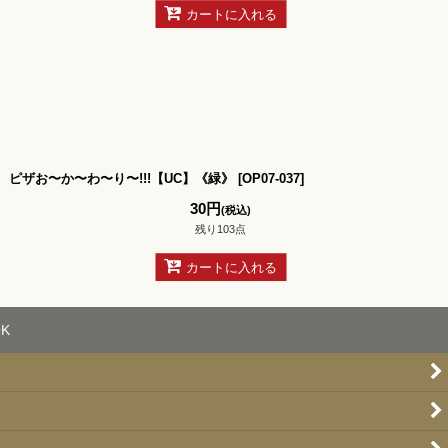
カートに入れる
ピザお〜か〜わ〜り〜!!!【UC】《緑》
[
OP07-037
]
30
円
(税込)
残り103点
カートに入れる
K