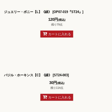
ジュエリー・ボニー【L】《緑》
[
OP07-019『ST24』
]
120
円
(税込)
残り79点
カートに入れる
バジル・ホーキンス【C】《緑》
[
ST24-003
]
30
円
(税込)
残り114点
カートに入れる