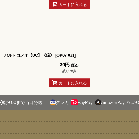
カートに入れる
バルトロメオ【UC】《緑》
[
OP07-031
]
30
円
(税込)
残り78点
カートに入れる
朝9:00まで当日発送
クレカ
PayPay
AmazonPay
払いO