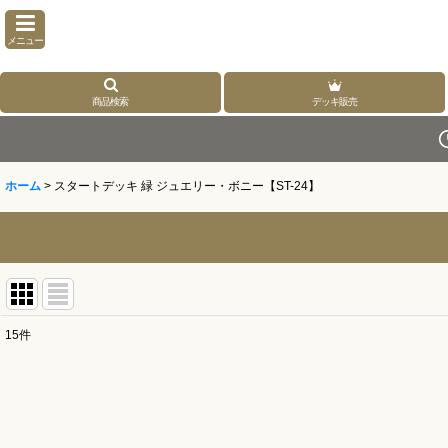
メニュー
商品検索
デッキ販売
ホーム
>
スタートデッキ 緑 ジュエリー・ボニー【ST-24】
15
件
表示数
:
並び順
: