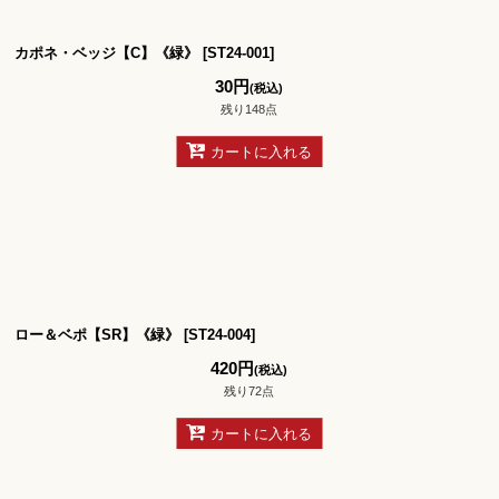
絞り込む
カポネ・ベッジ【C】《緑》
[
ST24-001
]
30
円
(税込)
残り148点
カートに入れる
ロー＆ベポ【SR】《緑》
[
ST24-004
]
420
円
(税込)
残り72点
カートに入れる