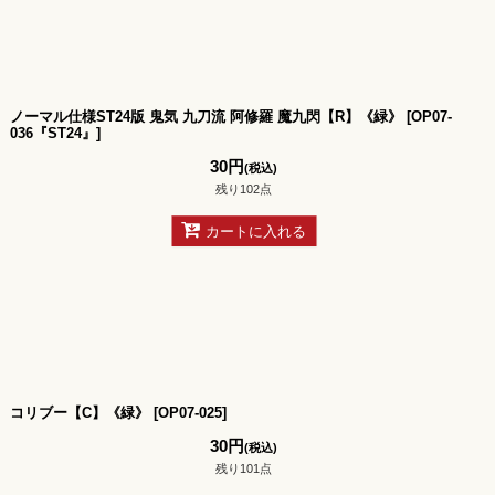
ノーマル仕様ST24版 鬼気 九刀流 阿修羅 魔九閃【R】《緑》
[
OP07-
036『ST24』
]
30
円
(税込)
残り102点
カートに入れる
コリブー【C】《緑》
[
OP07-025
]
30
円
(税込)
残り101点