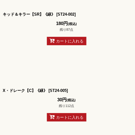
キッド＆キラー【SR】《緑》
[
ST24-002
]
180
円
(税込)
残り87点
カートに入れる
X・ドレーク【C】《緑》
[
ST24-005
]
30
円
(税込)
残り112点
カートに入れる