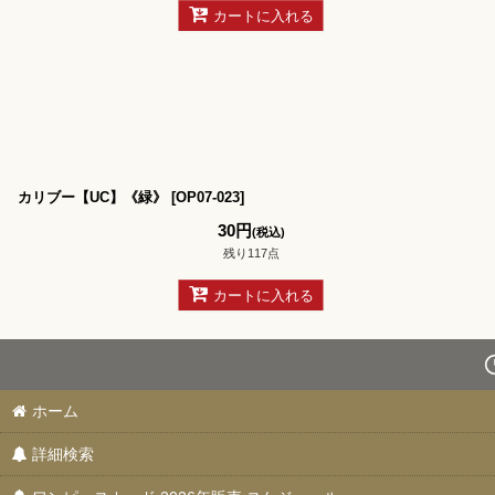
カートに入れる
カリブー【UC】《緑》
[
OP07-023
]
30
円
(税込)
残り117点
カートに入れる
ホーム
詳細検索