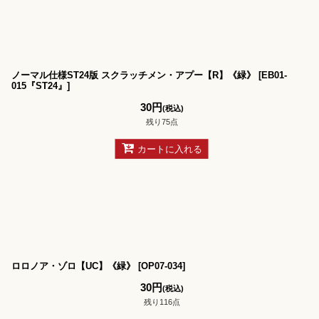
ノーマル仕様ST24版 スクラッチメン・アプー【R】《緑》
[
EB01-
015『ST24』
]
30
円
(税込)
残り75点
カートに入れる
ロロノア・ゾロ【UC】《緑》
[
OP07-034
]
30
円
(税込)
残り116点