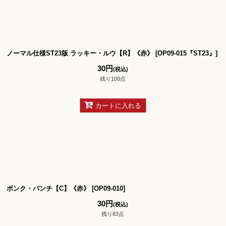
ノーマル仕様ST23版 ラッキー・ルウ【R】《赤》
[
OP09-015『ST23』
]
30
円
(税込)
残り100点
カートに入れる
ボンク・パンチ【C】《赤》
[
OP09-010
]
30
円
(税込)
残り83点