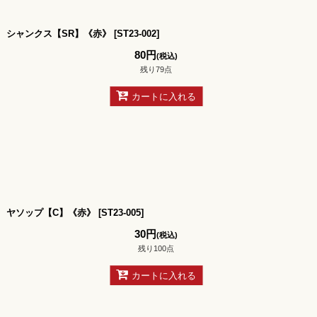
シャンクス【SR】《赤》
[
ST23-002
]
80
円
(税込)
残り79点
カートに入れる
ヤソップ【C】《赤》
[
ST23-005
]
30
円
(税込)
残り100点
カートに入れる