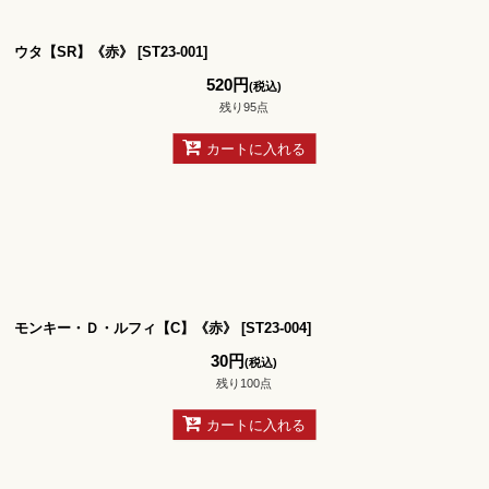
絞り込む
ウタ【SR】《赤》
[
ST23-001
]
520
円
(税込)
残り95点
カートに入れる
モンキー・Ｄ・ルフィ【C】《赤》
[
ST23-004
]
30
円
(税込)
残り100点
カートに入れる