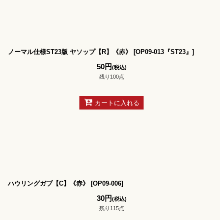
ノーマル仕様ST23版 ヤソップ【R】《赤》
[
OP09-013『ST23』
]
50
円
(税込)
残り100点
カートに入れる
ハウリングガブ【C】《赤》
[
OP09-006
]
30
円
(税込)
残り115点