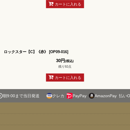
カートに入れる
ロックスター【C】《赤》
[
OP09-016
]
30
円
(税込)
残り92点
カートに入れる
朝9:00まで当日発送
クレカ
PayPay
AmazonPay
払いO