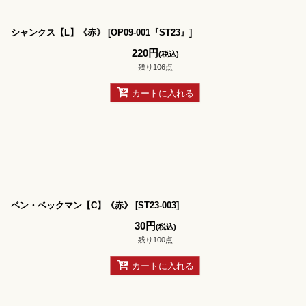
シャンクス【L】《赤》
[
OP09-001『ST23』
]
220
円
(税込)
残り106点
カートに入れる
ベン・ベックマン【C】《赤》
[
ST23-003
]
30
円
(税込)
残り100点
カートに入れる