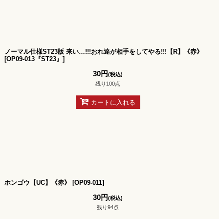
ノーマル仕様ST23版 来い…!!!おれ達が相手をしてやる!!!【R】《赤》
[
OP09-013『ST23』
]
30
円
(税込)
残り100点
カートに入れる
ホンゴウ【UC】《赤》
[
OP09-011
]
30
円
(税込)
残り94点