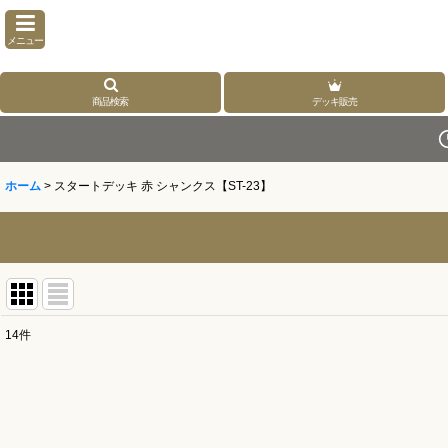
メニュー
商品検索
デッキ販売
ホーム
>
スタートデッキ 赤 シャンクス【ST-23】
14
件
表示数
:
並び順
: