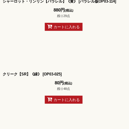
シャーロット・リンリン【パラレル】《黄》
[
パラレル版OP03-114
]
880
円
(税込)
残り29点
カートに入れる
クリーク【SR】《緑》
[
OP03-025
]
80
円
(税込)
残り48点
カートに入れる