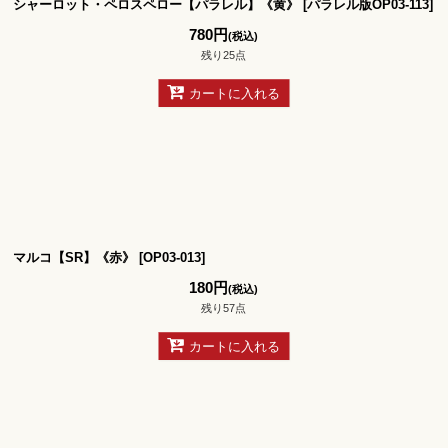
シャーロット・ペロスペロー【パラレル】《黄》
[
パラレル版OP03-113
]
780
円
(税込)
残り25点
カートに入れる
マルコ【SR】《赤》
[
OP03-013
]
180
円
(税込)
残り57点
カートに入れる