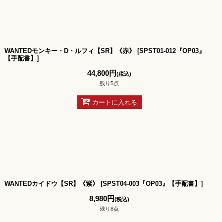
WANTEDモンキー・D・ルフィ【SR】《赤》
[
SPST01-012『OP03』
【手配書】
]
44,800
円
(税込)
残り5点
カートに入れる
WANTEDカイドウ【SR】《紫》
[
SPST04-003『OP03』【手配書】
]
8,980
円
(税込)
残り8点