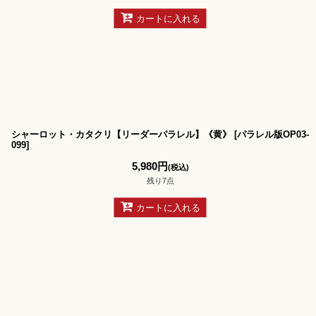
カートに入れる
シャーロット・カタクリ【リーダーパラレル】《黄》
[
パラレル版OP03-
099
]
5,980
円
(税込)
残り7点
カートに入れる