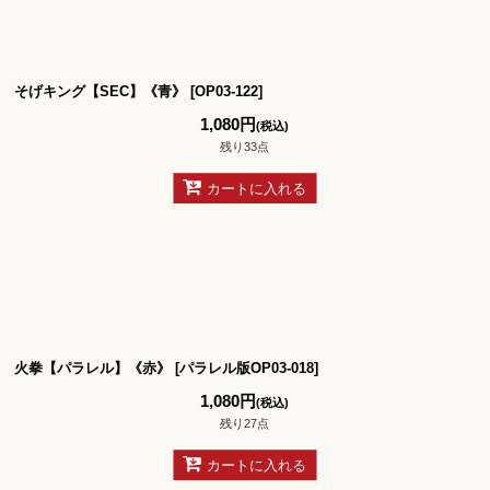
そげキング【SEC】《青》
[
OP03-122
]
1,080
円
(税込)
残り33点
カートに入れる
火拳【パラレル】《赤》
[
パラレル版OP03-018
]
1,080
円
(税込)
残り27点
カートに入れる