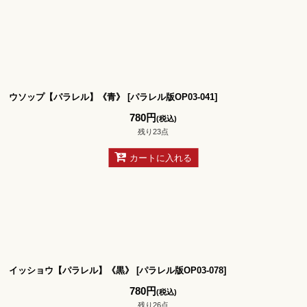
ウソップ【パラレル】《青》
[
パラレル版OP03-041
]
780
円
(税込)
残り23点
カートに入れる
イッショウ【パラレル】《黒》
[
パラレル版OP03-078
]
780
円
(税込)
残り26点