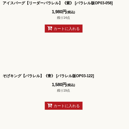
アイスバーグ【リーダーパラレル】《紫》
[
パラレル版OP03-058
]
1,980
円
(税込)
残り14点
カートに入れる
そげキング【パラレル】《青》
[
パラレル版OP03-122
]
1,580
円
(税込)
残り19点
カートに入れる