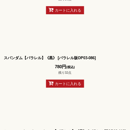
カートに入れる
スパンダム【パラレル】《黒》
[
パラレル版OP03-086
]
780
円
(税込)
残り32点
カートに入れる