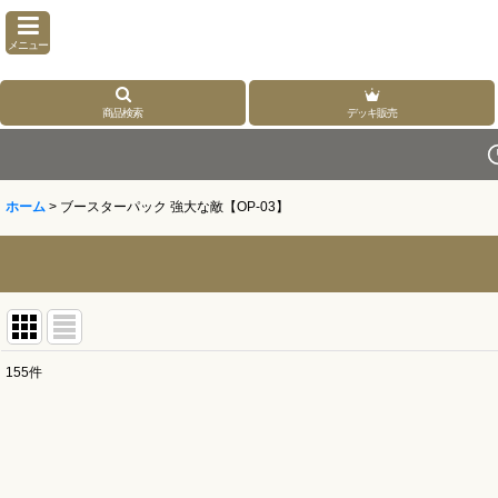
メニュー
商品検索
デッキ販売
ホーム
>
ブースターパック 強大な敵【OP-03】
155
件
表示数
:
並び順
: