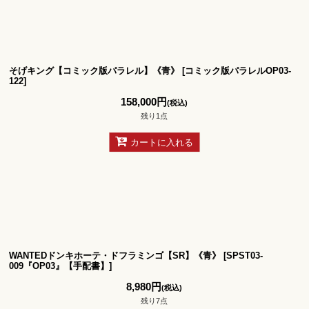
絞り込む
そげキング【コミック版パラレル】《青》
[
コミック版パラレルOP03-
122
]
158,000
円
(税込)
残り1点
カートに入れる
WANTEDドンキホーテ・ドフラミンゴ【SR】《青》
[
SPST03-
009『OP03』【手配書】
]
8,980
円
(税込)
残り7点