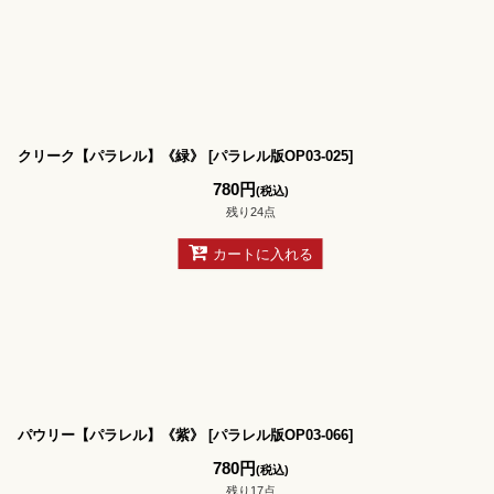
クリーク【パラレル】《緑》
[
パラレル版OP03-025
]
780
円
(税込)
残り24点
カートに入れる
パウリー【パラレル】《紫》
[
パラレル版OP03-066
]
780
円
(税込)
残り17点