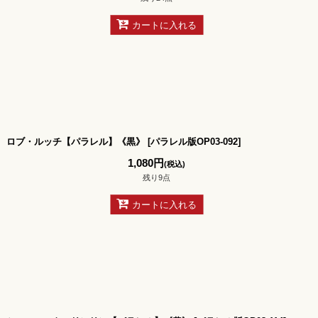
カートに入れる
ロブ・ルッチ【パラレル】《黒》
[
パラレル版OP03-092
]
1,080
円
(税込)
残り9点
カートに入れる