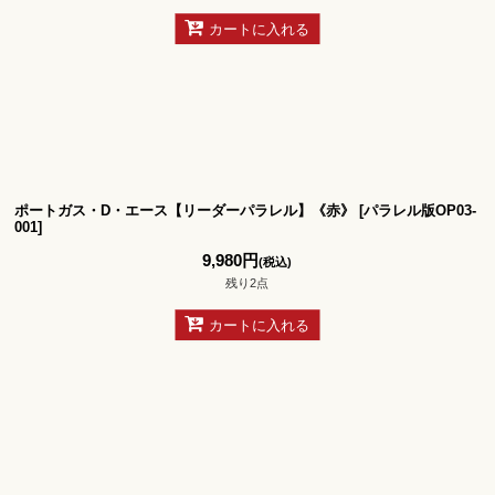
カートに入れる
ポートガス・D・エース【リーダーパラレル】《赤》
[
パラレル版OP03-
001
]
9,980
円
(税込)
残り2点
カートに入れる