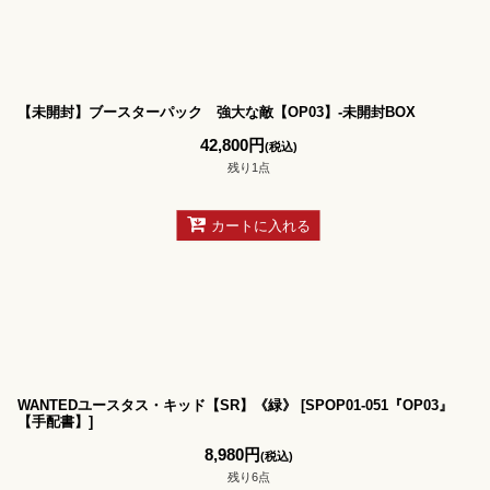
【未開封】ブースターパック 強大な敵【OP03】-未開封BOX
42,800
円
(税込)
残り1点
カートに入れる
WANTEDユースタス・キッド【SR】《緑》
[
SPOP01-051『OP03』
【手配書】
]
8,980
円
(税込)
残り6点