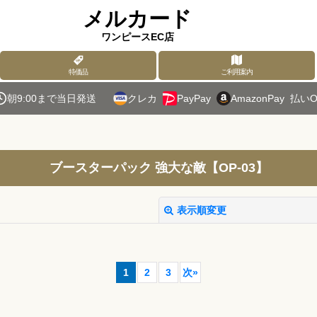
メルカード
ワンピースEC店
特価品
ご利用案内
朝9:00まで当日発送
クレカ
PayPay
AmazonPay
払いO
ブースターパック 強大な敵【OP-03】
表示順変更
1
2
3
次
»