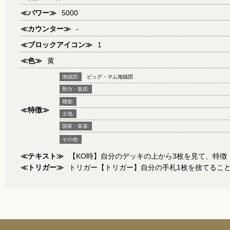
≪パワー≫
5000
≪カウンター≫
-
≪ブロックアイコン≫
1
≪色≫
黄
海賊団:
ビッグ・マム海賊団
勢力・集団:
種族:
≪特徴≫
土地:
国家・集落:
その他:
≪テキスト≫
【KO時】自分のデッキの上から3枚を見て、特
≪トリガー≫
トリガー【トリガー】自分の手札1枚を捨てるこ