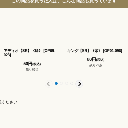
この商品を買った人は、こんな商品も買っています
アディオ【SR】《緑》
[
OP09-
キング【SR】《紫》
[
OP01-096
]
023
]
80
円
(税込)
50
円
(税込)
残り79点
残り65点
認ください