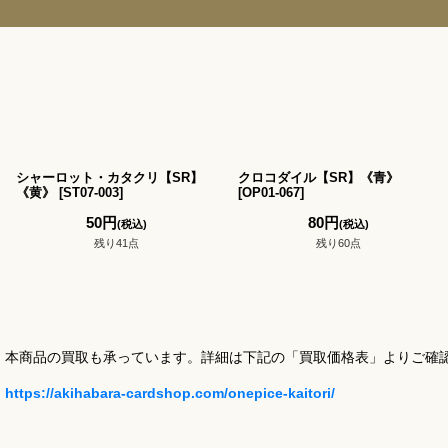
シャーロット・カタクリ【SR】
クロコダイル【SR】《青》
《黄》
[
ST07-003
]
[
OP01-067
]
50
円
80
円
(税込)
(税込)
残り41点
残り60点
本商品の買取も承っています。詳細は下記の「買取価格表」よりご確
https://akihabara-cardshop.com/onepice-kaitori/