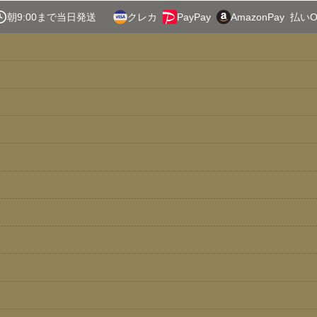
朝9:00まで当日発送
クレカ
PayPay
AmazonPay
払いO