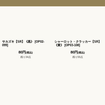
サカズキ【SR】《黒》
[
OP02-
シャーロット・クラッカー【SR】
099
]
《黄》
[
OP03-108
]
80
円
80
円
(税込)
(税込)
残り34点
残り55点