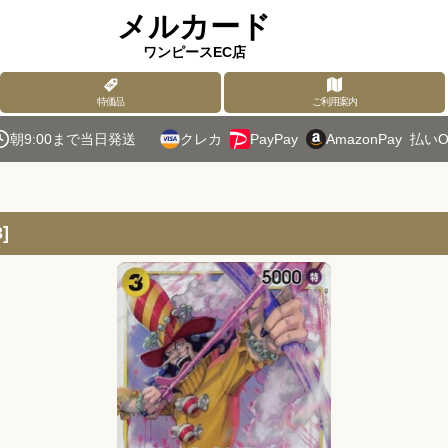
メルカード
ワンピースEC店
特価品
ご利用案内
朝9:00まで当日発送
クレカ
PayPay
AmazonPay
払いO
3
]