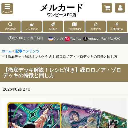
メルカード
メニュー
ワンピースEC店
商品検索
デッキ販売
特価品
ご利用案内
おすすめ
高価買取表
朝9:00まで当日発送
クレカ
PayPay
AmazonPay
払いOK
ホーム
>
記事コンテンツ
>
【徹底デッキ解説！レシピ付き】緑ロロノア・ゾロデッキの特徴と回し方
【徹底デッキ解説！レシピ付き】緑ロロノア・ゾロ
デッキの特徴と回し方
2026
02
27
年
月
日