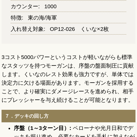
カウンター:
1000
特徴:
東の海/海軍
入れ替え対象:
OP12-026 くいな×2枚
3コスト5000パワーというコストが軽いながらも標準
なスタッツを持つモーガンは、序盤の盤面制圧に貢献
します。くいなのレスト効果も強力ですが、単体では
決定力に欠ける場面があります。モーガンを採用する
ことで、より確実にダメージレースを進められ、相手
にプレッシャーを与え続けることが可能となります。
７．デッキの回し方
序盤（1～3ターン目）:
ペローナや光月日和でデ
ッキを掘り進め、必要なカードを手札に加えなが