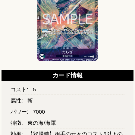
カード情報
コスト:
5
属性:
斬
パワー:
7000
特徴:
東の海/海軍
効果:
【登場時】相手の元々のコスト6以下の