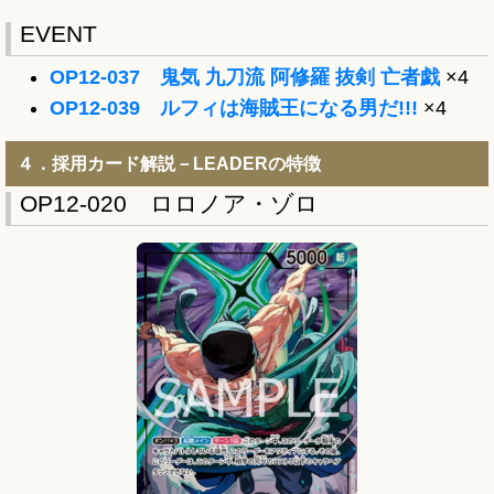
EVENT
OP12-037 鬼気 九刀流 阿修羅 抜剣 亡者戯
×4
OP12-039 ルフィは海賊王になる男だ!!!
×4
４．採用カード解説－LEADERの特徴
OP12-020 ロロノア・ゾロ