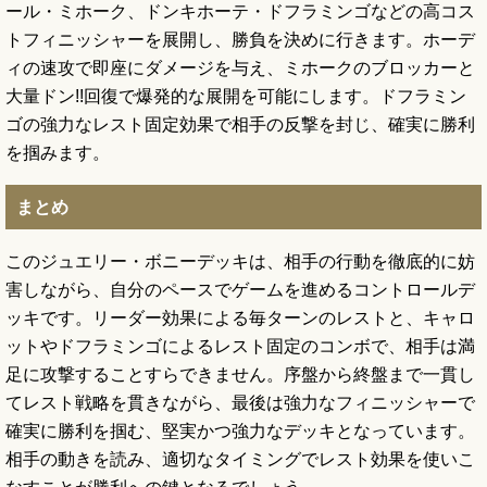
ール・ミホーク、ドンキホーテ・ドフラミンゴなどの高コス
トフィニッシャーを展開し、勝負を決めに行きます。ホーデ
ィの速攻で即座にダメージを与え、ミホークのブロッカーと
大量ドン!!回復で爆発的な展開を可能にします。ドフラミン
ゴの強力なレスト固定効果で相手の反撃を封じ、確実に勝利
を掴みます。
まとめ
このジュエリー・ボニーデッキは、相手の行動を徹底的に妨
害しながら、自分のペースでゲームを進めるコントロールデ
ッキです。リーダー効果による毎ターンのレストと、キャロ
ットやドフラミンゴによるレスト固定のコンボで、相手は満
足に攻撃することすらできません。序盤から終盤まで一貫し
てレスト戦略を貫きながら、最後は強力なフィニッシャーで
確実に勝利を掴む、堅実かつ強力なデッキとなっています。
相手の動きを読み、適切なタイミングでレスト効果を使いこ
なすことが勝利への鍵となるでしょう。