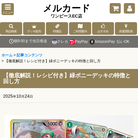
メルカード
メニュー
ワンピースEC店
商品検索
デッキ販売
特価品
ご利用案内
おすすめ
高価買取表
朝9:00まで当日発送
クレカ
PayPay
AmazonPay
払いOK
ホーム
>
記事コンテンツ
>
【徹底解説！レシピ付き】緑ボニーデッキの特徴と回し方
【徹底解説！レシピ付き】緑ボニーデッキの特徴と
回し方
2025
10
24
年
月
日