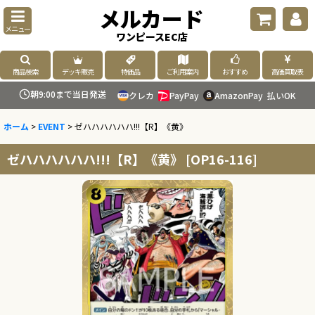
メルカード
メニュー
ワンピースEC店
商品検索
デッキ販売
特価品
ご利用案内
おすすめ
高価買取表
朝9:00まで当日発送
クレカ
PayPay
AmazonPay
払いOK
ホーム
>
EVENT
>
ゼハハハハハハ!!!【R】《黄》
ゼハハハハハハ!!!【R】《黄》
[
OP16-116
]