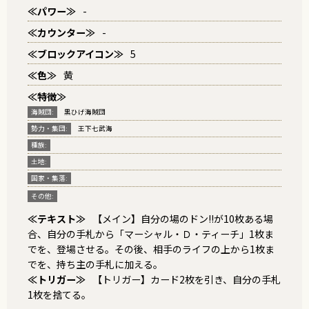
≪パワー≫
-
≪カウンター≫
-
≪ブロックアイコン≫
5
≪色≫
黄
≪特徴≫
海賊団:
黒ひげ海賊団
勢力・集団:
王下七武海
種族:
土地:
国家・集落:
その他:
≪テキスト≫
【メイン】自分の場のドン!!が10枚ある場
合、自分の手札から「マーシャル・Ｄ・ティーチ」1枚ま
でを、登場させる。その後、相手のライフの上から1枚ま
でを、持ち主の手札に加える。
≪トリガー≫
【トリガー】カード2枚を引き、自分の手札
1枚を捨てる。