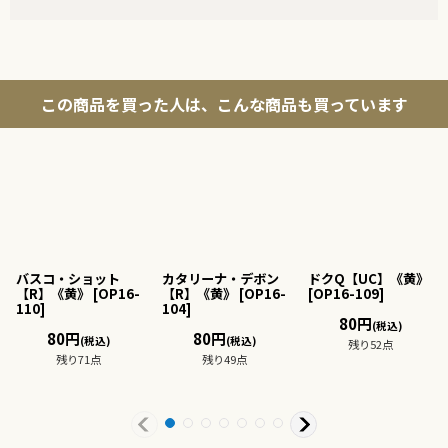
この商品を買った人は、こんな商品も買っています
バスコ・ショット
カタリーナ・デボン
ドクQ【UC】《黄》
【R】《黄》
[
OP16-
【R】《黄》
[
OP16-
[
OP16-109
]
110
]
104
]
80
円
(税込)
80
円
80
円
(税込)
(税込)
残り52点
残り71点
残り49点