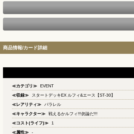
商品情報/カード詳細
≪カテゴリ≫
EVENT
≪収録≫
スタートデッキEX ルフィ&エース【ST-30】
≪レアリティ≫
パラレル
≪キャラクター≫
戦えるかルフィ!!!勿論だ!!!
≪コスト(ライフ)≫
1
≪属性≫
-