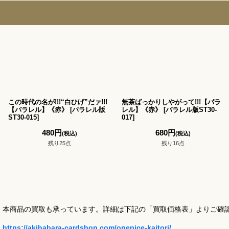
この時代の名が!!!“白ひげ”だァ!!!
無茶ばっかりしやがって!!!【パラ
【パラレル】《赤》
[
パラレル版
レル】《赤》
[
パラレル版ST30-
ST30-015
]
017
]
480
円
680
円
(税込)
(税込)
残り25点
残り16点
本商品の買取も承っています。詳細は下記の「買取価格表」よりご確
https://akihabara-cardshop.com/onepice-kaitori/