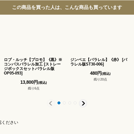
この商品を買った人は、こんな商品も買っています
ロブ・ルッチ【プロモ】《黒》※
ジンベエ【パラレル】《赤》
[
パ
コンパスパラレル加工
[
ストレー
ラレル版ST30-006
]
ジボックスセットパラレル版
480
円
OP05-093
]
(税込)
残り20点
13,800
円
(税込)
残り6点
認ください