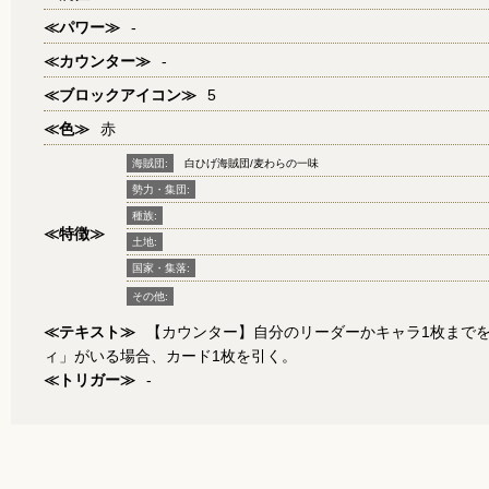
≪パワー≫
-
≪カウンター≫
-
≪ブロックアイコン≫
5
≪色≫
赤
海賊団:
白ひげ海賊団/麦わらの一味
勢力・集団:
種族:
≪特徴≫
土地:
国家・集落:
その他:
≪テキスト≫
【カウンター】自分のリーダーかキャラ1枚までを
ィ」がいる場合、カード1枚を引く。
≪トリガー≫
-