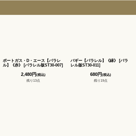
ポートガス・D・エース【パラレ
バギー【パラレル】《緑》
[
パラ
ル】《赤》
[
パラレル版ST30-007
]
レル版ST30-011
]
2,480
円
680
円
(税込)
(税込)
残り13点
残り19点