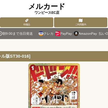
メルカード
ワンピースEC店
特価品
ご利用案内
朝9:00まで当日発送
クレカ
PayPay
AmazonPay
払いO
ル版ST30-016
]