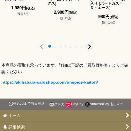
クス
]
入り
[
ポートガス・
1,980
円
Ｄ・エース
]
(税込)
2,980
円
(税込)
残り3点
980
円
(税込)
残り3点
残り14点
本商品の買取も承っています。詳細は下記の「買取価格表」よりご確
認ください
https://akihabara-cardshop.com/onepice-kaitori/
朝9:00まで当日発送
クレカ
PayPay
AmazonPay
払いOK
ホーム
詳細検索