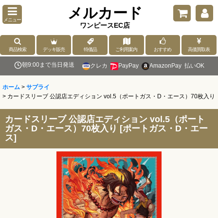
メルカード
メニュー
ワンピースEC店
商品検索
デッキ販売
特価品
ご利用案内
おすすめ
高価買取表
朝9:00まで当日発送
クレカ
PayPay
AmazonPay
払いOK
ホーム
>
サプライ
>
カードスリーブ 公認店エディション vol.5（ポートガス・D・エース）70枚入り
カードスリーブ 公認店エディション vol.5（ポート
ガス・D・エース）70枚入り
[
ポートガス・D・エー
ス
]