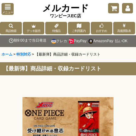
メルカード
メニュー
ワンピースEC店
商品検索
デッキ販売
特価品
ご利用案内
おすすめ
高価買取表
朝9:00まで当日発送
クレカ
PayPay
AmazonPay
払いOK
ホーム
>
特別対応
>
【最新弾】商品詳細・収録カードリスト
【最新弾】商品詳細・収録カードリスト