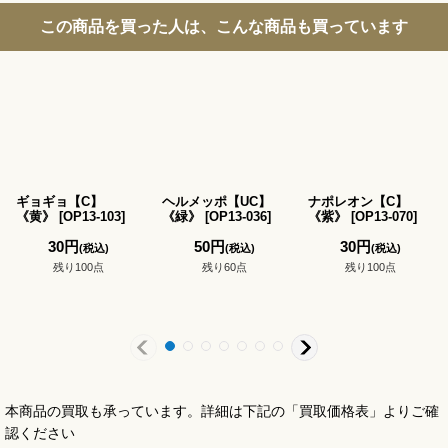
この商品を買った人は、こんな商品も買っています
ギョギョ【C】
ヘルメッポ【UC】
ナポレオン【C】
《黄》
[
OP13-103
]
《緑》
[
OP13-036
]
《紫》
[
OP13-070
]
30
円
50
円
30
円
(税込)
(税込)
(税込)
残り100点
残り60点
残り100点
本商品の買取も承っています。詳細は下記の「買取価格表」よりご確
認ください