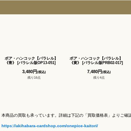
ボア・ハンコック【パラレル】
ボア・ハンコック【パラレル】
《青》
[
パラレル版OP13-051
]
《黄》
[
パラレル版PRB02-017
]
3,480
円
7,480
円
(税込)
(税込)
残り16点
残り4点
本商品の買取も承っています。詳細は下記の「買取価格表」よりご確
https://akihabara-cardshop.com/onepice-kaitori/