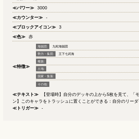
≪パワー≫
3000
≪カウンター≫
-
≪ブロックアイコン≫
3
≪色≫
赤
海賊団:
九蛇海賊団
勢力・集団:
王下七武海
種族:
≪特徴≫
土地:
国家・集落:
その他:
≪テキスト≫
【登場時】自分のデッキの上から5枚を見て、「
ン】このキャラをトラッシュに置くことができる：自分のリーダー
≪トリガー≫
-