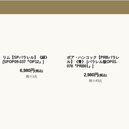
リム【SPパラレル】《緑》
ボア・ハンコック【PRBパラレ
[
SPOP09-037『OP12』
]
ル】《青》
[
パラレル版OP01-
078『PRB01』
]
6,980
円
(税込)
2,980
円
(税込)
残り1点
残り43点