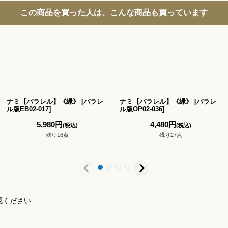
この商品を買った人は、こんな商品も買っています
ナミ【パラレル】《緑》
[
パラレ
ナミ【パラレル】《緑》
[
パラレ
ル版EB02-017
]
ル版OP02-036
]
5,980
円
4,480
円
(税込)
(税込)
残り16点
残り27点
認ください