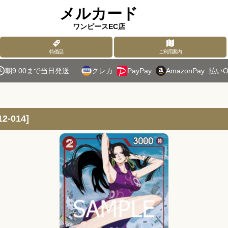
メルカード
ワンピースEC店
特価品
ご利用案内
朝9:00まで当日発送
クレカ
PayPay
AmazonPay
払いO
-014
]