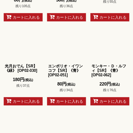
(税込)
(税込)
残り55点
残り105点
残り36点
カートに入れる
カートに入れる
カートに入れる
光月おでん【SR】
エンポリオ・イワン
モンキー・Ｄ・ルフ
《緑》
[
OP02-030
]
コフ【SR】《青》
ィ【SR】《青》
[
OP02-051
]
[
OP02-062
]
180
円
(税込)
80
円
220
円
(税込)
(税込)
残り37点
残り34点
残り76点
カートに入れる
カートに入れる
カートに入れる