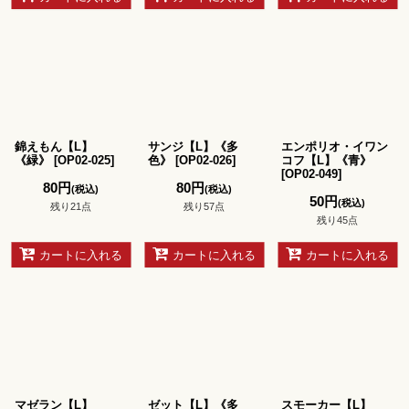
錦えもん【L】
サンジ【L】《多
エンポリオ・イワン
《緑》
[
OP02-025
]
色》
[
OP02-026
]
コフ【L】《青》
[
OP02-049
]
80
円
80
円
(税込)
(税込)
50
円
(税込)
残り21点
残り57点
残り45点
カートに入れる
カートに入れる
カートに入れる
マゼラン【L】
ゼット【L】《多
スモーカー【L】