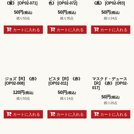
《紫》
[
OP02-071
]
色》
[
OP02-072
]
《黒》
[
OP02-093
]
50
円
50
円
50
円
(税込)
(税込)
(税込)
残り53点
残り35点
残り24点
カートに入れる
カートに入れる
カートに入れる
ジョズ【R】《赤》
ビスタ【R】《赤》
マスクド・デュース
[
OP02-008
]
[
OP02-011
]
【R】《赤》
[
OP02-
017
]
120
円
50
円
(税込)
(税込)
50
円
(税込)
残り53点
残り14点
残り25点
カートに入れる
カートに入れる
カートに入れる