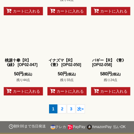
カートに入れる
カートに入れる
カートに入れる
桃源十拳【R】
イナズマ【R】
バギー【R】《青》
《緑》
[
OP02-047
]
《青》
[
OP02-050
]
[
OP02-058
]
50
円
50
円
580
円
(税込)
(税込)
(税込)
残り44点
残り33点
残り24点
カートに入れる
カートに入れる
カートに入れる
1
2
3
次
»
朝9:00まで当日発送
クレカ
PayPay
AmazonPay
払いOK