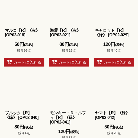
マルコ【R】《赤》
海震【R】《赤》
キャロット【R】
[
OP02-018
]
[
OP02-021
]
《緑》
[
OP02-029
]
50
円
80
円
120
円
(税込)
(税込)
(税込)
残り99点
残り19点
残り40点
カートに入れる
カートに入れる
カートに入れる
ブルック【R】
モンキー・Ｄ・ルフ
ヤマト【R】《緑》
《緑》
[
OP02-040
]
ィ【R】《緑》
[
OP02-042
]
[
OP02-041
]
80
円
50
円
(税込)
(税込)
120
円
(税込)
残り4点
残り20点
残り51点