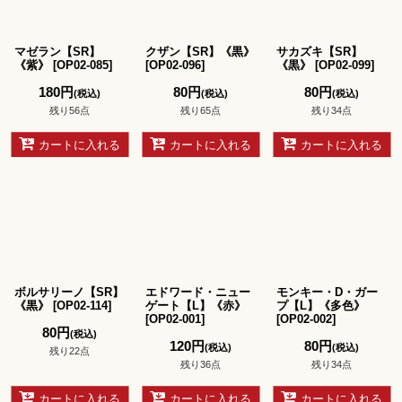
マゼラン【SR】
クザン【SR】《黒》
サカズキ【SR】
《紫》
[
OP02-085
]
[
OP02-096
]
《黒》
[
OP02-099
]
180
円
80
円
80
円
(税込)
(税込)
(税込)
残り56点
残り65点
残り34点
カートに入れる
カートに入れる
カートに入れる
ボルサリーノ【SR】
エドワード・ニュー
モンキー・D・ガー
《黒》
[
OP02-114
]
ゲート【L】《赤》
プ【L】《多色》
[
OP02-001
]
[
OP02-002
]
80
円
(税込)
120
円
80
円
(税込)
(税込)
残り22点
残り36点
残り34点
カートに入れる
カートに入れる
カートに入れる