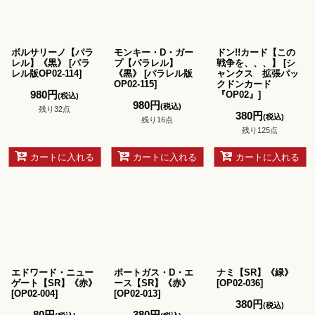
ボルサリーノ【パラ
モンキー・D・ガー
ドン!!カード【この
レル】《黒》
[
パラ
プ【パラレル】
戦争を、、、】
[
シ
レル版OP02-114
]
《黒》
[
パラレル版
ャンクス 拡張パッ
OP02-115
]
クドンカード
980
円
『OP02』
]
(税込)
980
円
(税込)
残り32点
380
円
(税込)
残り16点
残り125点
カートに入れる
カートに入れる
カートに入れる
エドワード・ニュー
ポートガス・D・エ
ナミ【SR】《緑》
ゲート【SR】《赤》
ース【SR】《赤》
[
OP02-036
]
[
OP02-004
]
[
OP02-013
]
380
円
(税込)
80
円
380
円