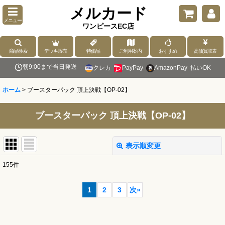
メルカード
メニュー
ワンピースEC店
商品検索
デッキ販売
特価品
ご利用案内
おすすめ
高価買取表
朝9:00まで当日発送
クレカ
PayPay
AmazonPay
払いOK
ホーム
>
ブースターパック 頂上決戦【OP-02】
ブースターパック 頂上決戦【OP-02】
表示順変更
閉じる
155
件
表示数
:
1
2
3
次
»
並び順
: