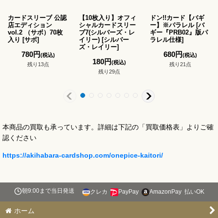
カードスリーブ 公認
【10枚入り】オフィ
ドン!!カード【バギ
店エディション
シャルカードスリー
ー】※パラレル
[
バ
vol.2 （サボ）70枚
ブ7(シルバーズ・レ
ギー『PRB02』版パ
入り
[
サボ
]
イリー)
[
シルバー
ラレル仕様
]
ズ・レイリー
]
780
円
680
円
(税込)
(税込)
180
円
(税込)
残り13点
残り21点
残り29点
本商品の買取も承っています。詳細は下記の「買取価格表」よりご確
認ください
https://akihabara-cardshop.com/onepice-kaitori/
朝9:00まで当日発送
クレカ
PayPay
AmazonPay
払いOK
ホーム