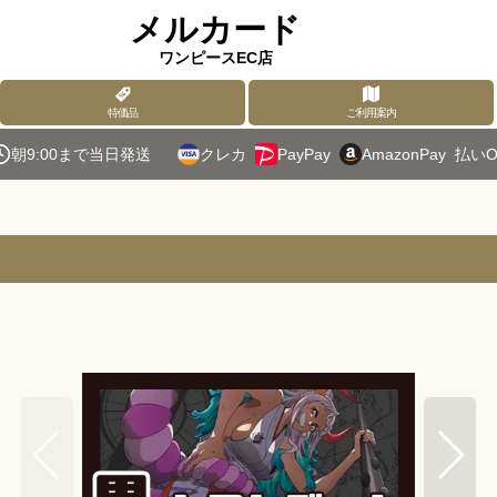
メルカード
ワンピースEC店
特価品
ご利用案内
朝9:00まで当日発送
クレカ
PayPay
AmazonPay
払いO