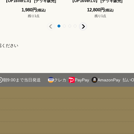
【OP16Ver1.0】
[
デッキ販売
]
【OP16Ver1.0】
[
デッキ販売
]
1,980
円
12,800
円
(税込)
(税込)
残り1点
残り1点
認ください
朝9:00まで当日発送
クレカ
PayPay
AmazonPay
払いO