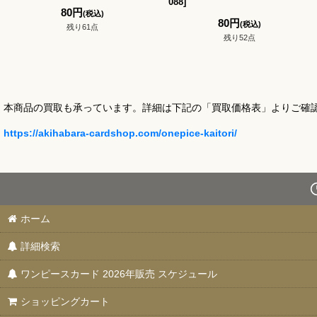
088
]
80
円
(税込)
80
円
(税込)
残り61点
残り52点
本商品の買取も承っています。詳細は下記の「買取価格表」よりご確
https://akihabara-cardshop.com/onepice-kaitori/
ホーム
詳細検索
ワンピースカード 2026年販売 スケジュール
ショッピングカート