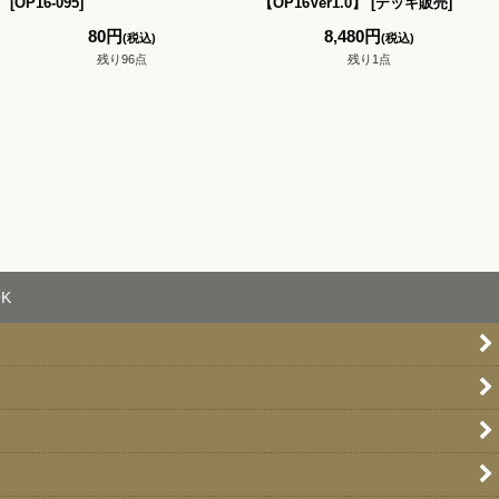
[
OP16-095
]
【OP16Ver1.0】
[
デッキ販売
]
80
円
8,480
円
(税込)
(税込)
残り96点
残り1点
K