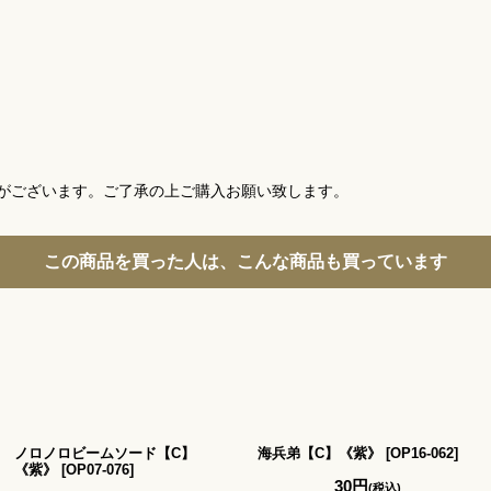
がございます。ご了承の上ご購入お願い致します。
この商品を買った人は、こんな商品も買っています
ノロノロビームソード【C】
海兵弟【C】《紫》
[
OP16-062
]
《紫》
[
OP07-076
]
30
円
(税込)