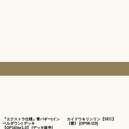
『エクストラ仕様』青バギー(イン
カイドウ＆リンリン【SEC】
ペルダウン) デッキ
《紫》
[
OP08-119
]
【OP16Ver1.0】
[
デッキ販売
]