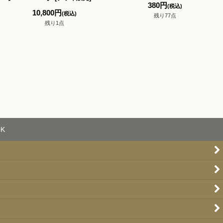
380
円
(税込)
10,800
円
(税込)
残り77点
残り1点
K