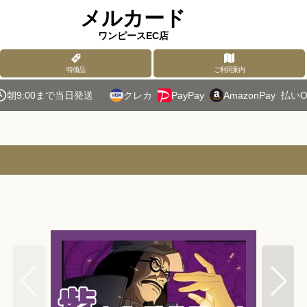
メルカード
ワンピースEC店
特価品
ご利用案内
朝9:00まで当日発送
クレカ
PayPay
AmazonPay
払いO