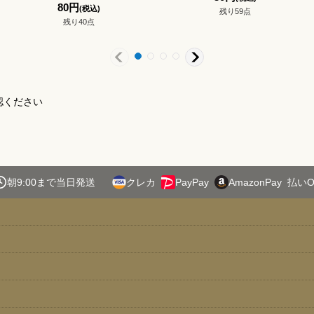
80
円
(税込)
残り59点
残り40点
認ください
朝9:00まで当日発送
クレカ
PayPay
AmazonPay
払いO