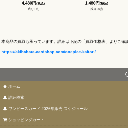
4,480
円
1,480
円
(税込)
(税込)
残り1点
残り20点
本商品の買取も承っています。詳細は下記の「買取価格表」よりご確
https://akihabara-cardshop.com/onepice-kaitori/
ホーム
詳細検索
ワンピースカード 2026年販売 スケジュール
ショッピングカート