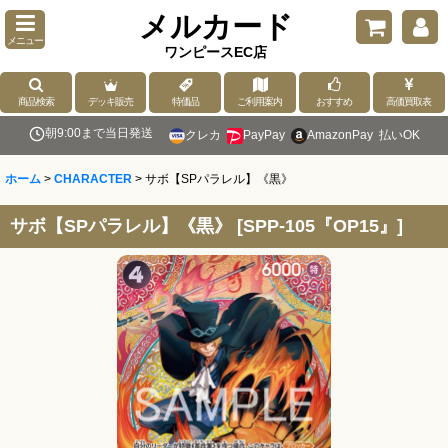
メルカード
メニュー
ワンピースEC店
商品検索
デッキ販売
特価品
ご利用案内
おすすめ
高価買取表
朝9:00まで当日発送
クレカ
PayPay
AmazonPay
払いOK
ホーム
>
CHARACTER
>
サボ【SPパラレル】《黒》
サボ【SPパラレル】《黒》
[
SPP-105『OP15』
]