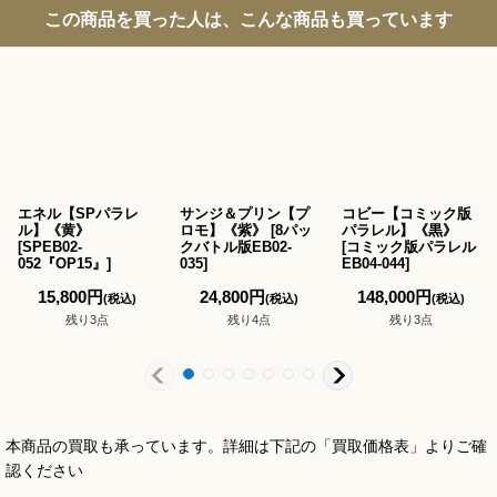
この商品を買った人は、こんな商品も買っています
エネル【SPパラレ
サンジ＆プリン【プ
コビー【コミック版
ル】《黄》
ロモ】《紫》
[
8パッ
パラレル】《黒》
[
SPEB02-
クバトル版EB02-
[
コミック版パラレル
052『OP15』
]
035
]
EB04-044
]
15,800
円
24,800
円
148,000
円
(税込)
(税込)
(税込)
残り3点
残り4点
残り3点
本商品の買取も承っています。詳細は下記の「買取価格表」よりご確
認ください