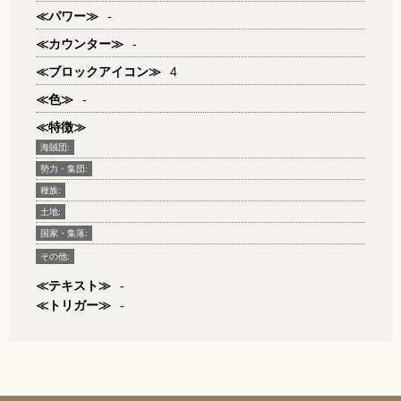
≪パワー≫
-
≪カウンター≫
-
≪ブロックアイコン≫
4
≪色≫
-
≪特徴≫
海賊団:
勢力・集団:
種族:
土地:
国家・集落:
その他:
≪テキスト≫
-
≪トリガー≫
-