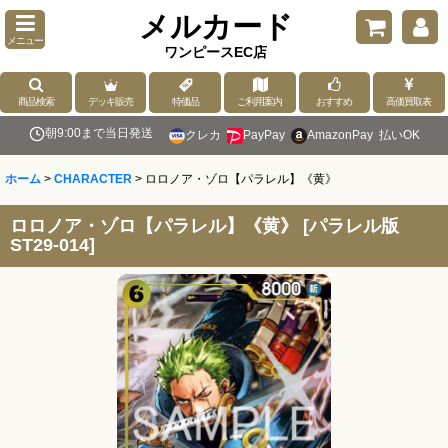
メルカード
メニュー
ワンピースEC店
商品検索
デッキ販売
特価品
ご利用案内
おすすめ
高価買取表
朝9:00まで当日発送
クレカ
PayPay
AmazonPay
払いOK
ホーム
>
CHARACTER
>
ロロノア・ゾロ【パラレル】《黄》
ロロノア・ゾロ【パラレル】《黄》
[
パラレル版
ST29-014
]