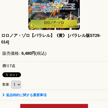
ロロノア・ゾロ【パラレル】《黄》
[
パラレル版ST29-
014
]
販売価格
:
6,480
円
(税込)
残り7点
数量
:
返品特約に関する重要事項