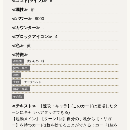
≪コスト(ライフ)≫
6
≪属性≫
斬
≪パワー≫
8000
≪カウンター≫
-
≪ブロックアイコン≫
4
≪色≫
黄
≪特徴≫
海賊団:
麦わらの一味
勢力・集団:
種族:
土地:
エッグヘッド
国家・集落:
その他:
≪テキスト≫
【速攻：キャラ】(このカードは登場したタ
ーンにキャラへアタックできる)
【起動メイン】【ターン1回】自分の手札から【トリガ
ー】を持つカード1枚を捨てることができる：カード1枚を