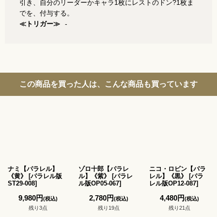
引き、自分のリーダーかキャラ1枚にレストのドン?1枚ま
でを、付与する。
≪トリガー≫
-
この商品を買った人は、こんな商品も買っています
ナミ【パラレル】
ゾロ十郎【パラレ
ニコ・ロビン【パラ
《黄》
[
パラレル版
ル】《紫》
[
パラレ
レル】《黒》
[
パラ
ST29-008
]
ル版OP05-067
]
レル版OP12-087
]
9,980
円
2,780
円
4,480
円
(税込)
(税込)
(税込)
残り3点
残り19点
残り21点