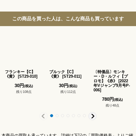
この商品を買った人は、こんな商品も買っています
フランキー【C】
ブルック【C】
〔特価品〕モンキ
《黄》
[
ST29-010
]
《黄》
[
ST29-011
]
ー・D・ルフィ【プ
ロモ】《赤》
[
2022
30
円
30
円
年Vジャンプ9月号P-
(税込)
(税込)
006
]
残り108点
残り112点
780
円
(税込)
残り48点
本商品の買取も承っています。詳細は下記の「買取価格表」よりご確