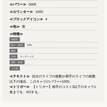
≪パワー≫
5000
≪カウンター≫
1000
≪ブロックアイコン≫
4
≪色≫
黄
≪特徴≫
海賊団:
勢力・集団:
CP0
種族:
土地:
エッグヘッド
国家・集落:
その他:
≪テキスト≫
自分のライフの枚数が相手のライフの枚数
以下の場合、このキャラのパワー+1000。
≪トリガー≫
【トリガー】相手のコスト3以下のキャラ1
枚までを、KOする。