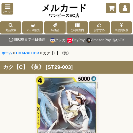
メルカード
メニュー
ワンピースEC店
商品検索
デッキ販売
特価品
ご利用案内
おすすめ
高価買取表
朝9:00まで当日発送
クレカ
PayPay
AmazonPay
払いOK
ホーム
>
CHARACTER
>
カク【C】《黄》
カク【C】《黄》
[
ST29-003
]