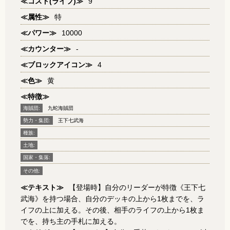
≪コスト(ライフ)≫
9
≪属性≫
特
≪パワー≫
10000
≪カウンター≫
-
≪ブロックアイコン≫
4
≪色≫
黄
≪特徴≫
海賊団:
九蛇海賊団
勢力・集団:
王下七武海
種族:
土地:
国家・集落:
その他:
≪テキスト≫
【登場時】自分のリーダーが特徴《王下七
武海》を持つ場合、自分のデッキの上から1枚までを、ラ
イフの上に加える。その後、相手のライフの上から1枚ま
でを、持ち主の手札に加える。