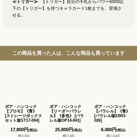
≪トリガー≫
【トリガー】自分の手札からパワー6000以
下の【トリガー】を持つキャラカード1枚までを、登場さ
せる。
この商品を買った人は、こんな商品も買っています
ボア・ハンコック
ボア・ハンコック
ボア・ハンコック
【プロモ】《青》
【リーダーパラレ
【パラレル】《青》
[
ストレージボックス
ル】《多色》
[
パラ
[
パラレル版EB03-
セット版ST17-004
]
レル版OP14-041
]
026
]
17,800
円
25,800
円
6,480
円
(税込)
(税込)
(税込)
残り6点
残り3点
残り13点