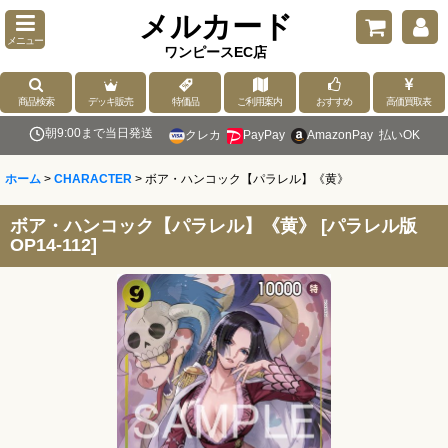
メルカード
メニュー
ワンピースEC店
商品検索
デッキ販売
特価品
ご利用案内
おすすめ
高価買取表
朝9:00まで当日発送
クレカ
PayPay
AmazonPay
払いOK
ホーム
>
CHARACTER
>
ボア・ハンコック【パラレル】《黄》
ボア・ハンコック【パラレル】《黄》
[
パラレル版
OP14-112
]