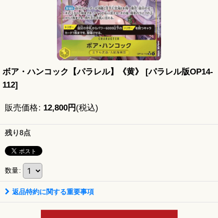
ボア・ハンコック【パラレル】《黄》
[
パラレル版OP14-
112
]
販売価格
:
12,800
円
(税込)
残り8点
数量
:
返品特約に関する重要事項