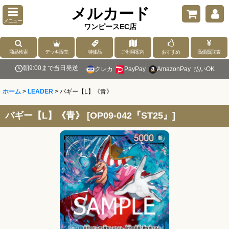
メルカード
メニュー
ワンピースEC店
商品検索
デッキ販売
特価品
ご利用案内
おすすめ
高価買取表
朝9:00まで当日発送
クレカ
PayPay
AmazonPay
払いOK
ホーム
>
LEADER
>
バギー【L】《青》
バギー【L】《青》
[
OP09-042『ST25』
]