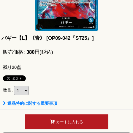
バギー【L】《青》
[
OP09-042『ST25』
]
販売価格
:
380
円
(税込)
残り20点
数量
:
返品特約に関する重要事項
カートに入れる