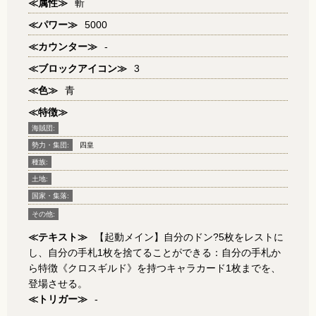
≪属性≫
斬
≪パワー≫
5000
≪カウンター≫
-
≪ブロックアイコン≫
3
≪色≫
青
≪特徴≫
海賊団:
勢力・集団:
四皇
種族:
土地:
国家・集落:
その他:
≪テキスト≫
【起動メイン】自分のドン?5枚をレストに
し、自分の手札1枚を捨てることができる：自分の手札か
ら特徴《クロスギルド》を持つキャラカード1枚までを、
登場させる。
≪トリガー≫
-