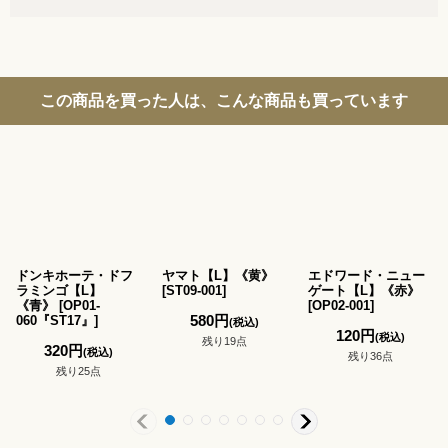
この商品を買った人は、こんな商品も買っています
ドンキホーテ・ドフ
ヤマト【L】《黄》
エドワード・ニュー
ラミンゴ【L】
[
ST09-001
]
ゲート【L】《赤》
《青》
[
OP01-
[
OP02-001
]
580
円
060『ST17』
]
(税込)
120
円
(税込)
残り19点
320
円
(税込)
残り36点
残り25点