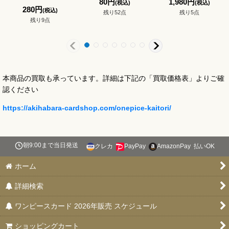
80
円
1,980
円
(税込)
(税込)
280
円
(税込)
残り52点
残り5点
残り9点
本商品の買取も承っています。詳細は下記の「買取価格表」よりご確
認ください
https://akihabara-cardshop.com/onepice-kaitori/
朝9:00まで当日発送
クレカ
PayPay
AmazonPay
払いOK
ホーム
詳細検索
ワンピースカード 2026年販売 スケジュール
ショッピングカート