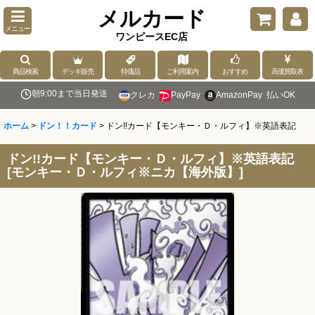
メルカード
メニュー
ワンピースEC店
商品検索
デッキ販売
特価品
ご利用案内
おすすめ
高価買取表
朝9:00まで当日発送
クレカ
PayPay
AmazonPay
払いOK
ホーム
>
ドン！！カード
>
ドン!!カード【モンキー・Ｄ・ルフィ】※英語表記
ドン!!カード【モンキー・Ｄ・ルフィ】※英語表記
[
モンキー・Ｄ・ルフィ※ニカ【海外版】
]